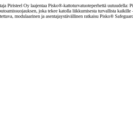
taja Piristeel Oy laajentaa Pisko®-kattoturvatuoteperhettä uutuudella: P
 putoamissuojauksen, joka tekee katolla liikkumisesta turvallista kaikill
eutettava, modulaarinen ja asentajaystävällinen ratkaisu Pisko® Safegu