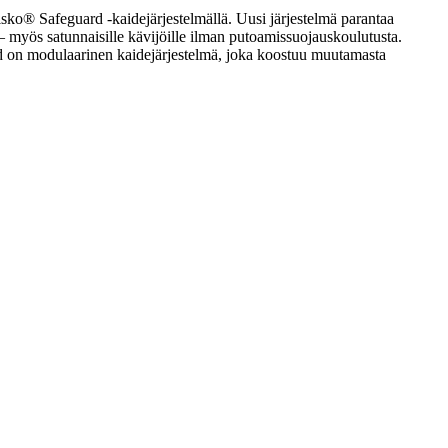
isko® Safeguard -kaidejärjestelmällä. Uusi järjestelmä parantaa
e – myös satunnaisille kävijöille ilman putoamissuojauskoulutusta.
ard on modulaarinen kaidejärjestelmä, joka koostuu muutamasta