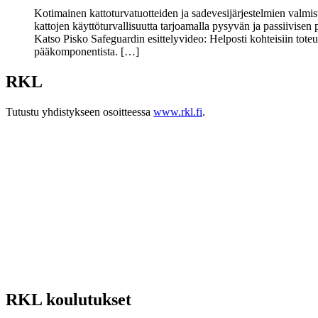
Kotimainen kattoturvatuotteiden ja sadevesijärjestelmien valmis
kattojen käyttöturvallisuutta tarjoamalla pysyvän ja passiivisen
Katso Pisko Safeguardin esittelyvideo: Helposti kohteisiin tot
pääkomponentista. […]
RKL
Tutustu yhdistykseen osoitteessa
www.rkl.fi
.
RKL koulutukset