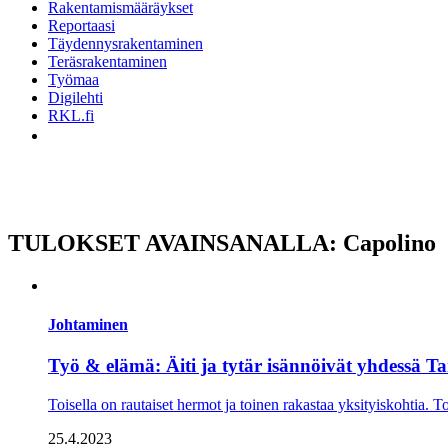
Rakentamismääräykset
Reportaasi
Täydennysrakentaminen
Teräsrakentaminen
Työmaa
Digilehti
RKL.fi
TULOKSET AVAINSANALLA: Capolino
Johtaminen
Työ & elämä: Äiti ja tytär isännöivät yhdessä T
Toisella on rautaiset hermot ja toinen rakastaa yksityiskohtia. To
25.4.2023