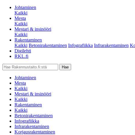
Johtaminen
Kaikki
Mesta
Kaikki
Mestari & insinööri
Kaikki
Rakentaminen
Kaikki
Betonirakentaminen
Infografiikka
Infrarakentaminen
Ko
Digilehti
RKL.fi
Johtaminen
Mesta
Kaikki
Mestari & insinööri
Kaikki
Rakentaminen
Kaikki
Betonirakentaminen
Infografiikka
Infrarakentaminen
Korjausrakentaminen