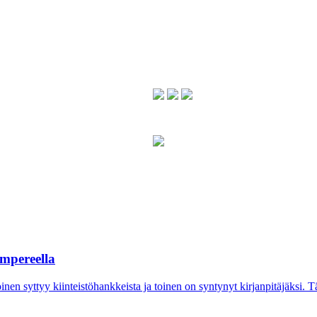
ampereella
inen syttyy kiinteistöhankkeista ja toinen on syntynyt kirjanpitäjäksi. Täl