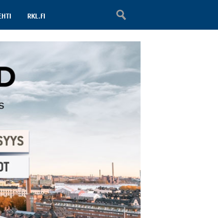
EHTI
RKL.FI