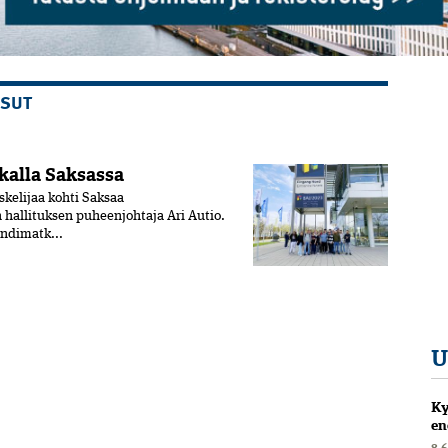
SSUT
kalla Saksassa
kelijaa kohti Saksaa
hallituksen puheenjohtaja Ari Autio.
ndimatk...
U
Ky
en
8.