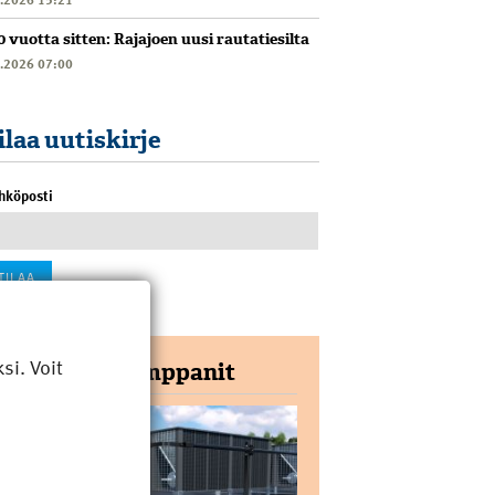
0 vuotta sitten: Rajajoen uusi rautatiesilta
6.2026 07:00
ilaa uutiskirje
hköposti
i. Voit
Yhteistyökumppanit