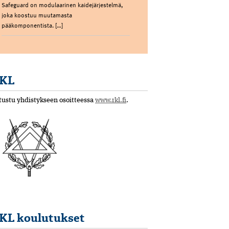
Safeguard on modulaarinen kaidejärjestelmä,
joka koostuu muutamasta
pääkomponentista. […]
KL
tustu yhdistykseen osoitteessa
www.rkl.fi
.
KL koulutukset