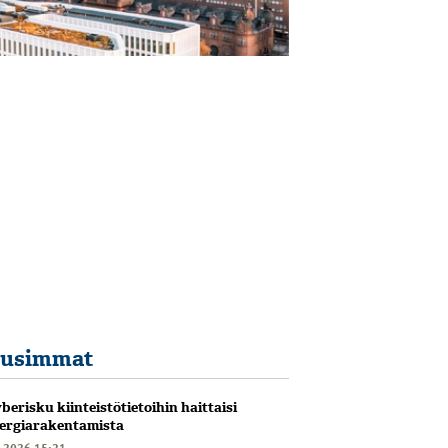
usimmat
berisku kiinteistötietoihin haittaisi
ergiarakentamista
6.2026 15:21