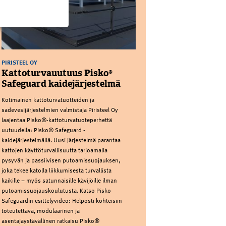
PIRISTEEL OY
Kattoturvauutuus Pisko®
Safeguard kaidejärjestelmä
Kotimainen kattoturvatuotteiden ja
sadevesijärjestelmien valmistaja Piristeel Oy
laajentaa Pisko®-kattoturvatuoteperhettä
uutuudella: Pisko® Safeguard -
kaidejärjestelmällä. Uusi järjestelmä parantaa
kattojen käyttöturvallisuutta tarjoamalla
pysyvän ja passiivisen putoamissuojauksen,
joka tekee katolla liikkumisesta turvallista
kaikille – myös satunnaisille kävijöille ilman
putoamissuojauskoulutusta. Katso Pisko
Safeguardin esittelyvideo: Helposti kohteisiin
toteutettava, modulaarinen ja
asentajaystävällinen ratkaisu Pisko®