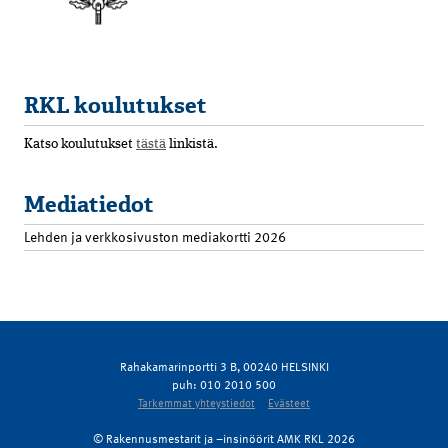
RKL koulutukset
Katso koulutukset
tästä
linkistä.
Mediatiedot
Lehden ja verkkosivuston mediakortti 2026
Rahakamarinportti 3 B, 00240 HELSINKI
puh: 010 2010 500
Tarkemmat yhteystiedot
Evästeet
© Rakennusmestarit ja –insinöörit AMK RKL 2026