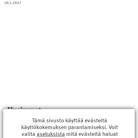
20.1.2022
Uusimmat
Tämä sivusto käyttää evästeitä
Kyberisku kiinteistötietoihin haittaisi energiarakentamista
käyttökokemuksen parantamiseksi. Voit
8.6.2026 15:21
valita
asetuksista
mitä evästeitä haluat