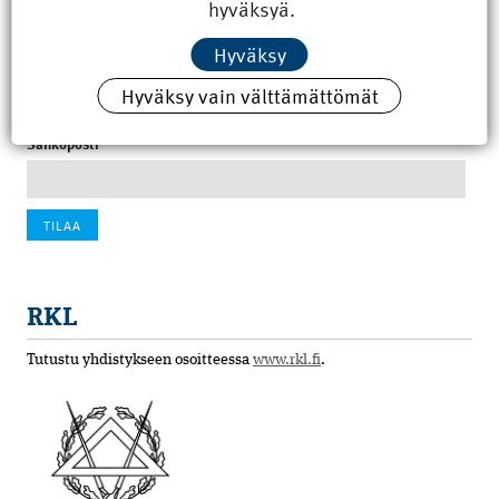
hyväksyä.
100 vuotta sitten: Rajajoen uusi rautatiesilta
4.6.2026 07:00
Hyväksy
Tilaa uutiskirje
Hyväksy vain välttämättömät
Sähköposti
RKL
Tutustu yhdistykseen osoitteessa
www.rkl.fi
.