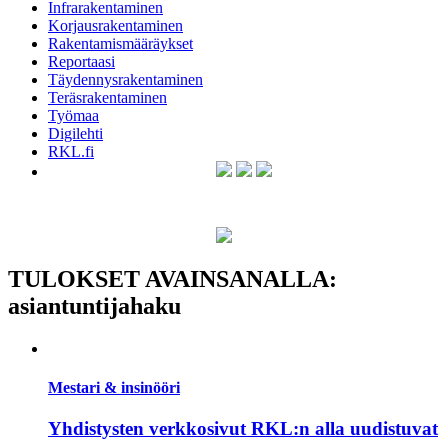
Infrarakentaminen
Korjausrakentaminen
Rakentamismääräykset
Reportaasi
Täydennysrakentaminen
Teräsrakentaminen
Työmaa
Digilehti
RKL.fi
TULOKSET AVAINSANALLA:
asiantuntijahaku
Mestari & insinööri
Yhdistysten verkkosivut RKL:n alla uudistuvat