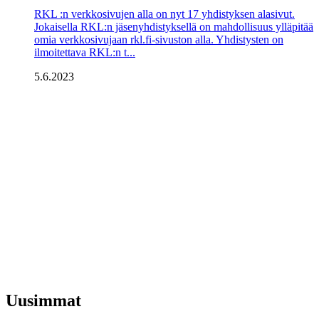
RKL :n verkkosivujen alla on nyt 17 yhdistyksen alasivut.
Jokai­sella RKL:n jäsenyhdistyksel­lä on mahdollisuus ylläpitää
omia verkkosivujaan rkl.fi-­sivuston alla. Yhdistysten on
ilmoitettava RKL:n t...
5.6.2023
Uusimmat