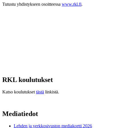
Tutustu yhdistykseen osoitteessa
www.rkl.fi
.
RKL koulutukset
Katso koulutukset
tästä
linkistä.
Mediatiedot
Lehden ja verkkosivuston mediakortti 2026