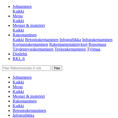
Johtaminen
Kaikki
Mesta
Kaikki
Mestari & insinööri
Kaikki
Rakentaminen
Kaikki
Betonirakentaminen
Infografiikka
Infrarakentaminen
Korjausrakentaminen
Rakentamismääräykset
Reportaasi
Täydennysrakentaminen
Teräsrakentaminen
Työmaa
Digilehti
RKL.fi
Johtaminen
Kaikki
Mesta
Kaikki
Mestari & insinööri
Rakentaminen
Kaikki
Betonirakentaminen
Infografiikka