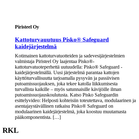
Piristeel Oy
Kattoturvauutuus Pisko® Safeguard
kaidejärjestelmä
Kotimainen kattoturvatuotteiden ja sadevesijärjestelmien
valmistaja Piristeel Oy laajentaa Pisko®-
kattoturvatuoteperhettä uutuudella: Pisko® Safeguard -
kaidejärjestelmällä. Uusi järjestelmä parantaa kattojen
käyttöturvallisuutta tarjoamalla pysyvän ja passiivisen
putoamissuojauksen, joka tekee katolla liikkumisesta
turvallista kaikille – myös satunnaisille kävijöille ilman
putoamissuojauskoulutusta. Katso Pisko Safeguardin
esittelyvideo: Helposti kohteisiin toteutettava, modulaarinen ja
asentajaystävällinen ratkaisu Pisko® Safeguard on
modulaarinen kaidejärjestelmä, joka koostuu muutamasta
pääkomponentista. […]
RKL