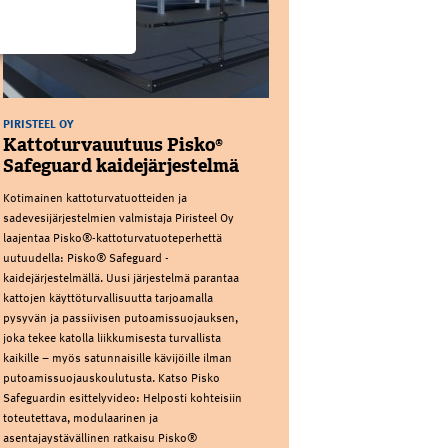
PIRISTEEL OY
Kattoturvauutuus Pisko®
Safeguard kaidejärjestelmä
Kotimainen kattoturvatuotteiden ja
sadevesijärjestelmien valmistaja Piristeel Oy
laajentaa Pisko®-kattoturvatuoteperhettä
uutuudella: Pisko® Safeguard -
kaidejärjestelmällä. Uusi järjestelmä parantaa
kattojen käyttöturvallisuutta tarjoamalla
pysyvän ja passiivisen putoamissuojauksen,
joka tekee katolla liikkumisesta turvallista
kaikille – myös satunnaisille kävijöille ilman
putoamissuojauskoulutusta. Katso Pisko
Safeguardin esittelyvideo: Helposti kohteisiin
toteutettava, modulaarinen ja
asentajaystävällinen ratkaisu Pisko®