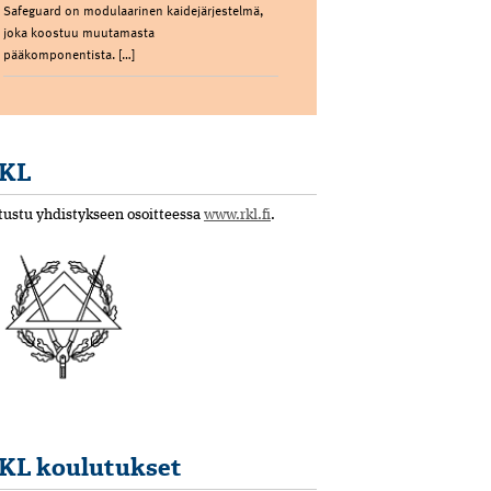
Safeguard on modulaarinen kaidejärjestelmä,
joka koostuu muutamasta
pääkomponentista. […]
KL
tustu yhdistykseen osoitteessa
www.rkl.fi
.
KL koulutukset