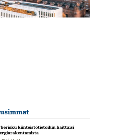
usimmat
berisku kiinteistötietoihin haittaisi
ergiarakentamista
6.2026 15:21