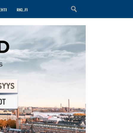
EHTI
RKL.FI