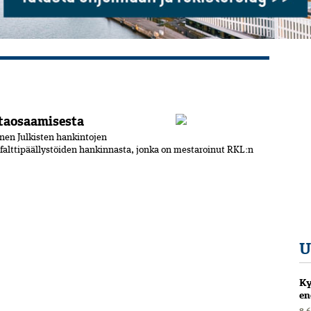
ntaosaamisesta
inen Julkisten hankintojen
sfalttipäällystöiden hankinnasta, jonka on mestaroinut RKL:n
U
Ky
en
8.