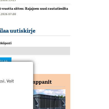
0 vuotta sitten: Rajajoen uusi rautatiesilta
6.2026 07:00
ilaa uutiskirje
hköposti
i. Voit
Yhteistyökumppanit