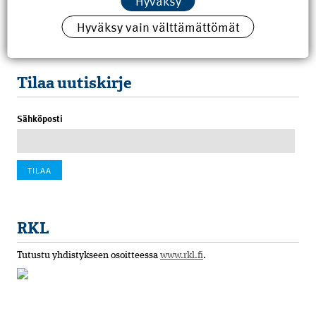
Hyväksy
8.6.2026 15:21
Hyväksy vain välttämättömät
100 vuotta sitten: Rajajoen uusi rautatiesilta
4.6.2026 07:00
Tilaa uutiskirje
Sähköposti
RKL
Tutustu yhdistykseen osoitteessa
www.rkl.fi
.