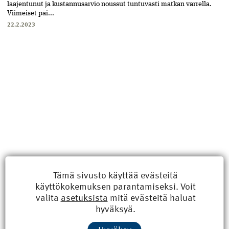
laajentunut ja kustannusarvio noussut tuntuvasti matkan varrella.
Viimeiset päi...
22.2.2023
Tämä sivusto käyttää evästeitä
käyttökokemuksen parantamiseksi. Voit
valita
asetuksista
mitä evästeitä haluat
Uusimmat
hyväksyä.
Kyberisku kiinteistötietoihin haittaisi energiarakentamista