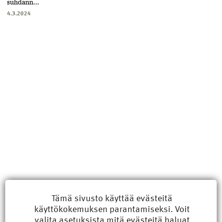
suhdann...
4.3.2024
Uusimmat
Tämä sivusto käyttää evästeitä
käyttökokemuksen parantamiseksi. Voit
Kyberisku kiinteistötietoihin haittaisi energiarakentamista
valita
asetuksista
mitä evästeitä haluat
8.6.2026 15:21