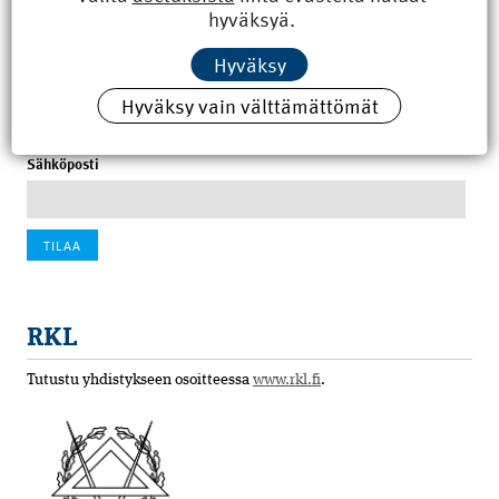
hyväksyä.
100 vuotta sitten: Rajajoen uusi rautatiesilta
Hyväksy
4.6.2026 07:00
Hyväksy vain välttämättömät
Tilaa uutiskirje
Sähköposti
RKL
Tutustu yhdistykseen osoitteessa
www.rkl.fi
.