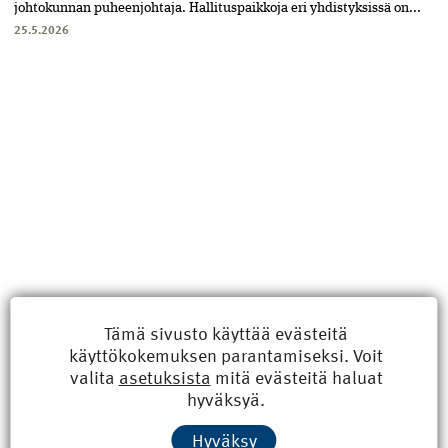
johtokunnan puheenjohtaja. Hallituspaikkoja eri yhdistyksissä on...
25.5.2026
Tämä sivusto käyttää evästeitä
käyttökokemuksen parantamiseksi. Voit
valita
asetuksista
mitä evästeitä haluat
Uusimmat
hyväksyä.
Kyberisku kiinteistötietoihin haittaisi energiarakentamista
Hyväksy