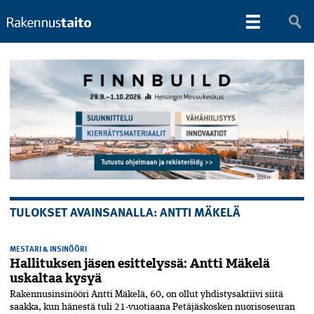
TULOKSET AVAINSANALLA: ANTTI MÄKELÄ
MESTARI & INSINÖÖRI
Hallituksen jäsen esittelyssä: Antti Mäkelä
uskaltaa kysyä
Rakennusinsinööri Antti Mäkelä, 60, on ollut yhdistysaktiivi siitä
saakka, kun hänestä tuli 21-vuo­tiaana Petäjäskosken nuoriso­seuran