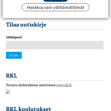
8.6.2026 15:21
Hyväksy vain välttämättömät
100 vuotta sitten: Rajajoen uusi rautatiesilta
4.6.2026 07:00
Tilaa uutiskirje
Sähköposti
RKL
Tutustu yhdistykseen osoitteessa
www.rkl.fi
.
RKL koulutukset