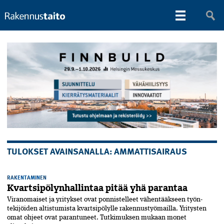
TULOKSET AVAINSANALLA: AMMATTISAIRAUS
RAKENTAMINEN
Kvartsipölynhallintaa pitää yhä parantaa
Viranomaiset ja yritykset ovat ponnistelleet vähentääkseen työn­
tekijöiden altistumista kvart­si­pölylle rakennus­työmailla. Yritysten
omat ohjeet ovat parantuneet. Tutkimuksen mukaan monet