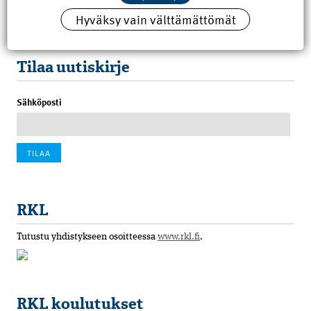
Hyväksy vain välttämättömät
100 vuotta sitten: Rajajoen uusi rautatiesilta
4.6.2026 07:00
Tilaa uutiskirje
Sähköposti
RKL
Tutustu yhdistykseen osoitteessa
www.rkl.fi
.
RKL koulutukset