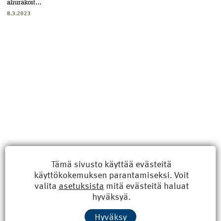
aliurakoit...
8.3.2023
Tämä sivusto käyttää evästeitä
käyttökokemuksen parantamiseksi. Voit
Uusimmat
valita
asetuksista
mitä evästeitä haluat
hyväksyä.
Kyberisku kiinteistötietoihin haittaisi energiarakentamista
Hyväksy
8.6.2026 15:21