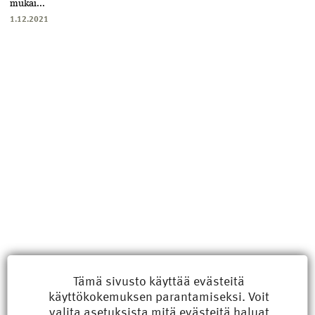
mukai...
1.12.2021
Uusimmat
Tämä sivusto käyttää evästeitä
käyttökokemuksen parantamiseksi. Voit
Kyberisku kiinteistötietoihin haittaisi energiarakentamista
valita
asetuksista
mitä evästeitä haluat
8.6.2026 15:21