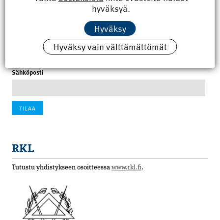
hyväksyä.
100 vuotta sitten: Rajajoen uusi rautatiesilta
Hyväksy
4.6.2026 07:00
Hyväksy vain välttämättömät
Tilaa uutiskirje
Sähköposti
RKL
Tutustu yhdistykseen osoitteessa
www.rkl.fi
.