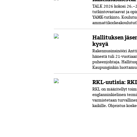
TALK 2026 kokosi 26.–2
tutkintovastaavat ja opi
YAMK-tutkinto. Koulut
ammattikorkeakoulututki
Hallituksen jäse
kysyä
Rakennusinsinööri Antti 
hänestä tuli 21-vuo­tia
puheenjohtaja. Hallitus
Kaupunginkin luottamust
RKL-uutisia: RKL
RKL on määritellyt toimi
englanninkielinen termi
varmistetaan turvalline
kaikille. Ohjeistus kosk