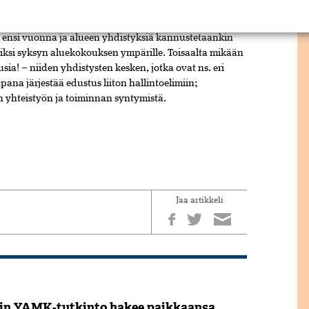
ti ensi vuonna ja alueen yhdistyksiä kannustetaankin
rkiksi syksyn aluekokouksen ympärille. Toisaalta mikään
usia! – niiden yhdistysten kesken, jotka ovat ns. eri
ana järjestää edustus liiton hallinto­elimiin;
n yhteistyön ja toiminnan syntymistä.
Jaa artikkeli
in YAMK-tutkinto hakee paikkaansa