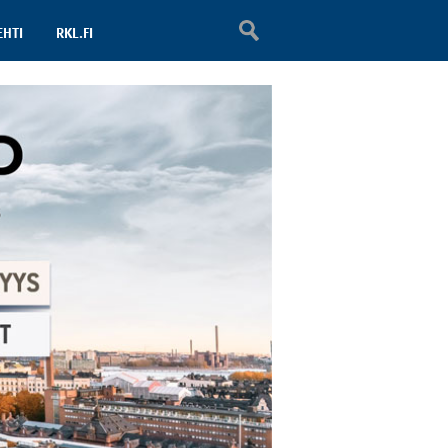
EHTI
RKL.FI