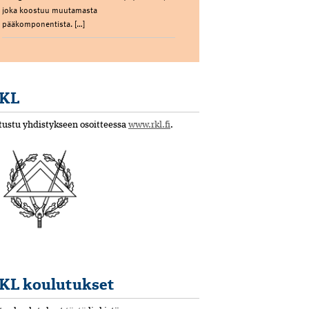
joka koostuu muutamasta
pääkomponentista. […]
KL
tustu yhdistykseen osoitteessa
www.rkl.fi
.
KL koulutukset