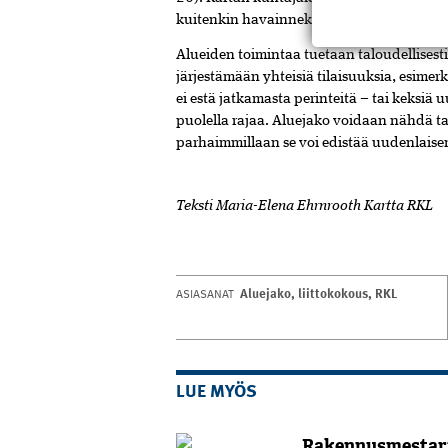
kuitenkin havainnekuvana.
Alueiden toimintaa tuetaan taloudellises
järjestämään yhteisiä tilaisuuksia, esime
ei estä jatkamasta perinteitä – tai keksiä u
puolella rajaa. Aluejako voidaan nähdä tap
parhaimmillaan se voi edistää uudenlaise
Teksti Maria-Elena Ehrnrooth Kartta RKL
Aluejako
,
liittokokous
,
RKL
ASIASANAT
LUE MYÖS
Rakennusmestar