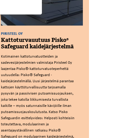
PIRISTEEL OY
Kattoturvauutuus Pisko®
Safeguard kaidejärjestelmä
Kotimainen kattoturvatuotteiden ja
sadevesijärjestelmien valmistaja Piristeel Oy
laajentaa Pisko®-kattoturvatuoteperhettä
uutuudella: Pisko® Safeguard -
kaidejärjestelmällä. Uusi järjestelmä parantaa
kattojen käyttöturvallisuutta tarjoamalla
pysyvän ja passiivisen putoamissuojauksen,
joka tekee katolla liikkumisesta turvallista
kaikille – myös satunnaisille kävijöille ilman
putoamissuojauskoulutusta. Katso Pisko
Safeguardin esittelyvideo: Helposti kohteisiin
toteutettava, modulaarinen ja
asentajaystävällinen ratkaisu Pisko®
Safeguard on modulaarinen kaidejärjestelmä,