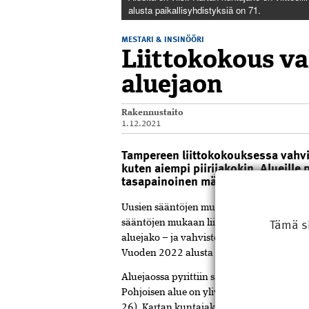
alusta paikallis­­yhdistyksiä on 71.
MESTARI & INSINÖÖRI
Liittokokous va
aluejaon
Rakennustaito
1.12.2021
Tampereen liittokokouksessa vahvis
kuten aiempi piirijakokin. Alueill
tasapainoinen määrä jäseniä.
Uusien sääntöjen mukainen aluejako sai n
Tämä s
sääntöjen mukaan liittokokouksessa vahvist
aluejako – ja vahvistetaan jatkossakin jo
Vuoden 2022 alusta RKL:n paikallisyhdisty
Aluejaossa pyrittiin saamaan alueille ma
Pohjoisen alue on ylivoimaisesti laajin, o
26). Kartan kunta­jako on viitteellinen, sil