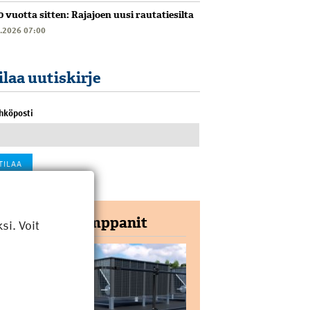
0 vuotta sitten: Rajajoen uusi rautatiesilta
6.2026 07:00
ilaa uutiskirje
hköposti
Yhteistyökumppanit
i. Voit