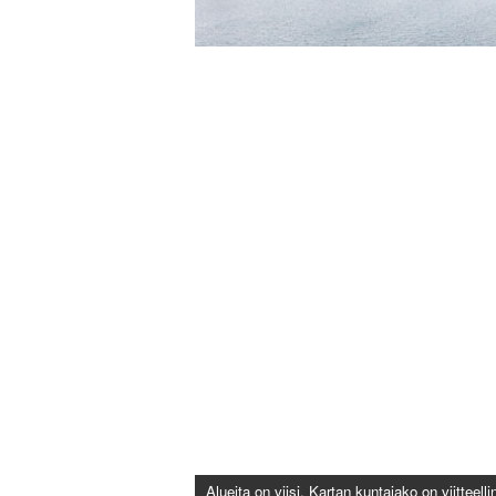
Alueita on viisi. Kartan kuntajako on viitteel