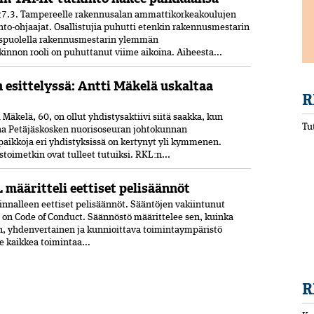
7.3. Tampereelle rakennusalan ammattikorkeakoulujen
nto-ohjaajat. Osallistujia puhutti etenkin rakennusmestarin
uspuolella rakennusmestarin ylemmän
nnon rooli on puhuttanut viime ­aikoina. ­Aiheesta...
n esittelyssä: Antti Mäkelä uskaltaa
R
Mäkelä, 60, on ollut yhdistysaktiivi siitä saakka, kun
Tu
ana Petäjäskosken nuoriso­seuran johtokunnan
paikkoja eri yhdistyksissä on kertynyt yli kymmenen.
oimetkin ovat tulleet tutuiksi. RKL:n...
 määritteli eettiset pelisäännöt
nnalleen eettiset peli­säännöt. Sääntöjen vakiintunut
 on Code of Conduct. Säännöstö määrittelee sen, kuinka
n, yhdenvertainen ja kun­nioittava toimintaympäristö
ee kaikkea toimintaa...
R