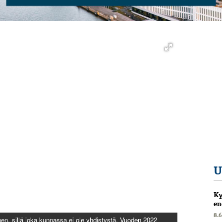
U
Ky
en
8.
linen, sillä joka kunnassa ei ole yhdistystä. Vuoden 2022