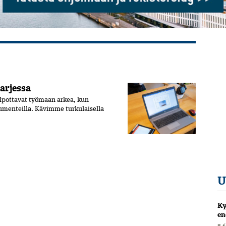
arjessa
elpottavat työmaan arkea, kun
kumenteilla. Kävimme turkulaisella
U
Ky
en
8.