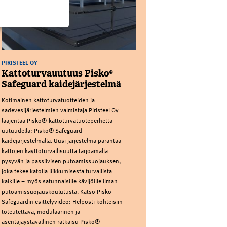
PIRISTEEL OY
Kattoturvauutuus Pisko®
Safeguard kaidejärjestelmä
Kotimainen kattoturvatuotteiden ja
sadevesijärjestelmien valmistaja Piristeel Oy
laajentaa Pisko®-kattoturvatuoteperhettä
uutuudella: Pisko® Safeguard -
kaidejärjestelmällä. Uusi järjestelmä parantaa
kattojen käyttöturvallisuutta tarjoamalla
pysyvän ja passiivisen putoamissuojauksen,
joka tekee katolla liikkumisesta turvallista
kaikille – myös satunnaisille kävijöille ilman
putoamissuojauskoulutusta. Katso Pisko
Safeguardin esittelyvideo: Helposti kohteisiin
toteutettava, modulaarinen ja
asentajaystävällinen ratkaisu Pisko®