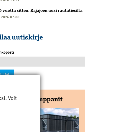
0 vuotta sitten: Rajajoen uusi rautatiesilta
6.2026 07:00
ilaa uutiskirje
hköposti
i. Voit
Yhteistyökumppanit