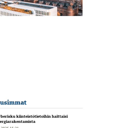
usimmat
berisku kiinteistötietoihin haittaisi
ergiarakentamista
6.2026 15:21