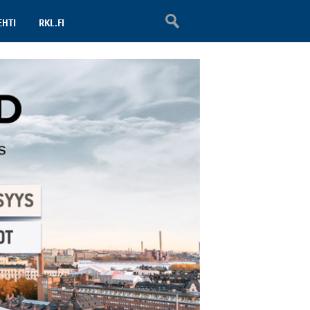
EHTI
RKL.FI