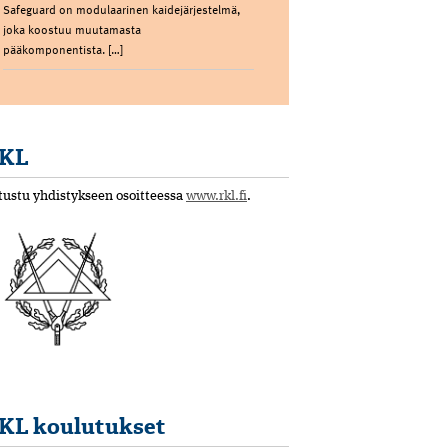
Safeguard on modulaarinen kaidejärjestelmä,
joka koostuu muutamasta
pääkomponentista. […]
KL
tustu yhdistykseen osoitteessa
www.rkl.fi
.
KL koulutukset