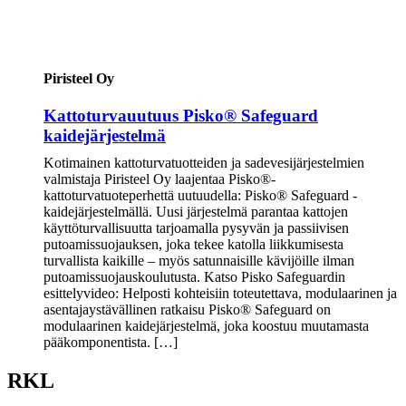
Piristeel Oy
Kattoturvauutuus Pisko® Safeguard
kaidejärjestelmä
Kotimainen kattoturvatuotteiden ja sadevesijärjestelmien
valmistaja Piristeel Oy laajentaa Pisko®-
kattoturvatuoteperhettä uutuudella: Pisko® Safeguard -
kaidejärjestelmällä. Uusi järjestelmä parantaa kattojen
käyttöturvallisuutta tarjoamalla pysyvän ja passiivisen
putoamissuojauksen, joka tekee katolla liikkumisesta
turvallista kaikille – myös satunnaisille kävijöille ilman
putoamissuojauskoulutusta. Katso Pisko Safeguardin
esittelyvideo: Helposti kohteisiin toteutettava, modulaarinen ja
asentajaystävällinen ratkaisu Pisko® Safeguard on
modulaarinen kaidejärjestelmä, joka koostuu muutamasta
pääkomponentista. […]
RKL