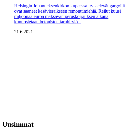
Helsingin Johanneksenkirkon kupeessa irvistelevät gargoilit
ovat saaneet kesävieraikseen remonttimiehiä. Reilut kuusi
miljoonaa euroa maksavan peruskorjauksen aikana
kunnostetaan betonisten taruhirviö...
21.6.2021
Uusimmat