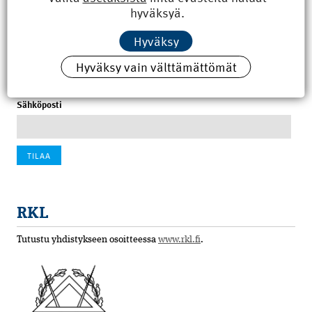
8.6.2026 15:21
hyväksyä.
100 vuotta sitten: Rajajoen uusi rautatiesilta
Hyväksy
4.6.2026 07:00
Hyväksy vain välttämättömät
Tilaa uutiskirje
Sähköposti
RKL
Tutustu yhdistykseen osoitteessa
www.rkl.fi
.