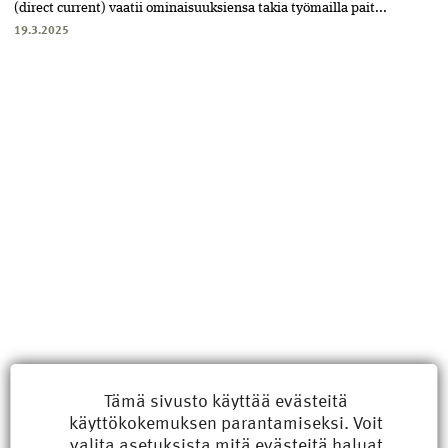
(direct current) vaatii ominaisuuksiensa takia työmailla pait...
19.3.2025
Uusimmat
Tämä sivusto käyttää evästeitä
käyttökokemuksen parantamiseksi. Voit
Kyberisku kiinteistötietoihin haittaisi energiarakentamista
valita
asetuksista
mitä evästeitä haluat