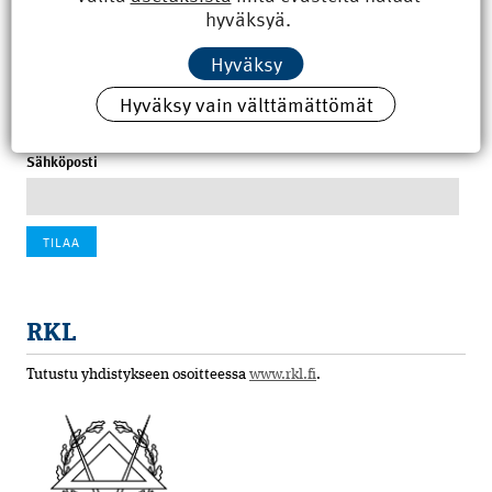
hyväksyä.
100 vuotta sitten: Rajajoen uusi rautatiesilta
Hyväksy
4.6.2026 07:00
Hyväksy vain välttämättömät
Tilaa uutiskirje
Sähköposti
RKL
Tutustu yhdistykseen osoitteessa
www.rkl.fi
.