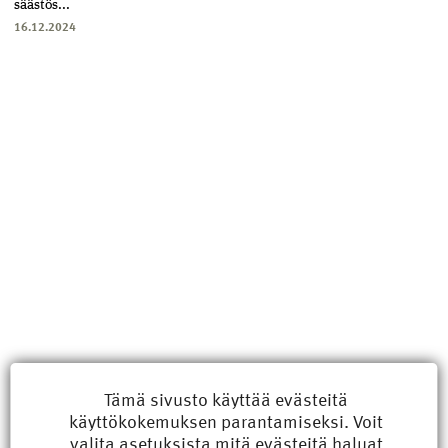
säästös...
16.12.2024
Uusimmat
Tämä sivusto käyttää evästeitä
käyttökokemuksen parantamiseksi. Voit
Kyberisku kiinteistötietoihin haittaisi energiarakentamista
valita
asetuksista
mitä evästeitä haluat
8.6.2026 15:21