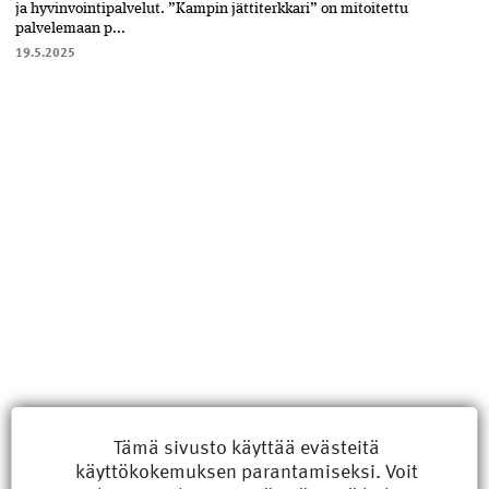
ja hyvinvointipalvelut. ”Kampin jättiterkkari” on mitoitettu
palvelemaan p...
19.5.2025
Uusimmat
Tämä sivusto käyttää evästeitä
käyttökokemuksen parantamiseksi. Voit
Kyberisku kiinteistötietoihin haittaisi energiarakentamista