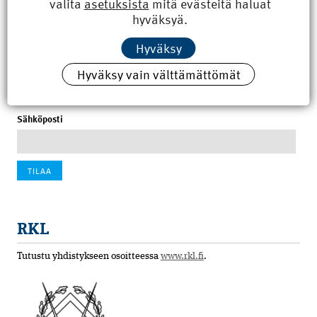
valita
asetuksista
mitä evästeitä haluat
8.6.2026 15:21
hyväksyä.
100 vuotta sitten: Rajajoen uusi rautatiesilta
Hyväksy
4.6.2026 07:00
Hyväksy vain välttämättömät
Tilaa uutiskirje
Sähköposti
RKL
Tutustu yhdistykseen osoitteessa
www.rkl.fi
.