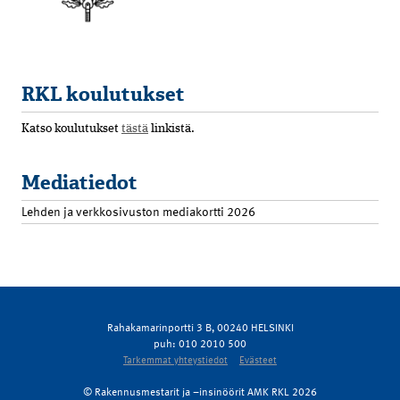
RKL koulutukset
Katso koulutukset
tästä
linkistä.
Mediatiedot
Lehden ja verkkosivuston mediakortti 2026
Rahakamarinportti 3 B, 00240 HELSINKI
puh: 010 2010 500
Tarkemmat yhteystiedot
Evästeet
© Rakennusmestarit ja –insinöörit AMK RKL 2026