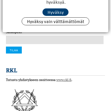
hyväksyä.
100 vuotta sitten: Rajajoen uusi rautatiesilta
4.6.2026 07:00
Hyväksy
Tilaa uutiskirje
Hyväksy vain välttämättömät
Sähköposti
RKL
Tutustu yhdistykseen osoitteessa
www.rkl.fi
.