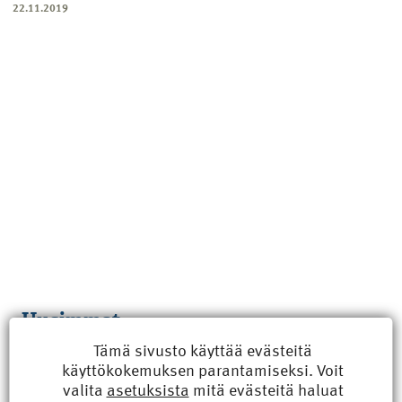
22.11.2019
Uusimmat
Tämä sivusto käyttää evästeitä
Kyberisku kiinteistötietoihin haittaisi energiarakentamista
käyttökokemuksen parantamiseksi. Voit
8.6.2026 15:21
valita
asetuksista
mitä evästeitä haluat