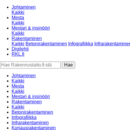
Johtaminen
Kaikki
Mesta
Kaikki
Mestari & insinööri
Kaikki
Rakentaminen
Kaikki
Betonirakentaminen
Infografiikka
Infrarakentamine
Digilehti
RKL.fi
Johtaminen
Kaikki
Mesta
Kaikki
Mestari & insinööri
Rakentaminen
Kaikki
Betonirakentaminen
Infografiikka
Infrarakentaminen
Korjausrakentaminen