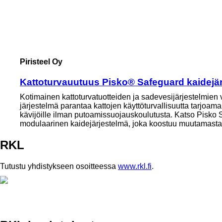
Piristeel Oy
Kattoturvauutuus Pisko® Safeguard kaidejä
Kotimainen kattoturvatuotteiden ja sadevesijärjestelmien 
järjestelmä parantaa kattojen käyttöturvallisuutta tarjoama
kävijöille ilman putoamissuojauskoulutusta. Katso Pisko S
modulaarinen kaidejärjestelmä, joka koostuu muutamast
RKL
Tutustu yhdistykseen osoitteessa
www.rkl.fi
.