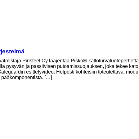
rjestelmä
valmistaja Piristeel Oy laajentaa Pisko®-kattoturvatuoteperhett
lla pysyvän ja passiivisen putoamissuojauksen, joka tekee katolla
afeguardin esittelyvideo: Helposti kohteisiin toteutettava, mod
a pääkomponentista. […]