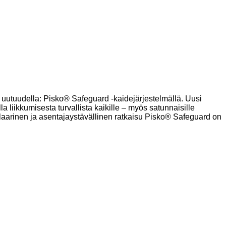
ä uutuudella: Pisko® Safeguard -kaidejärjestelmällä. Uusi
 liikkumisesta turvallista kaikille – myös satunnaisille
ulaarinen ja asentajaystävällinen ratkaisu Pisko® Safeguard on