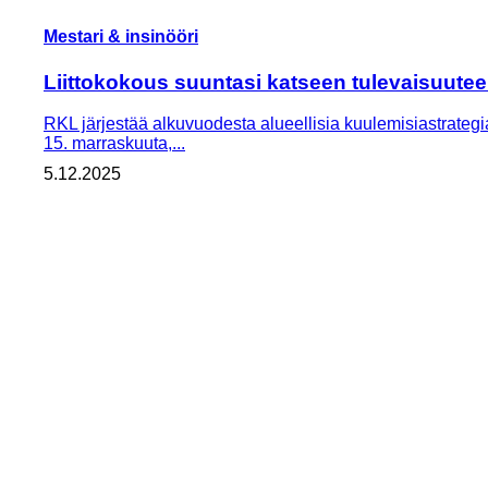
Mestari & insinööri
Liittokokous suuntasi katseen tulevaisuute
RKL järjestää alkuvuodesta alueellisia kuulemisiastrategi
15. marraskuuta,...
5.12.2025