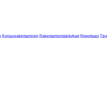
n
Korjausrakentaminen
Rakentamismääräykset
Reportaasi
Täy