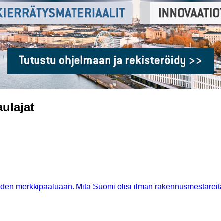
ulajat
en merkki­paaluaan. Mitä Suomi olisi ilman rakennusmestareita,