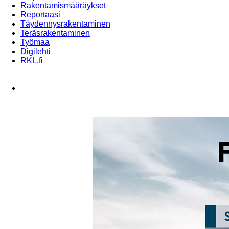
Rakentamismääräykset
Reportaasi
Täydennysrakentaminen
Teräsrakentaminen
Työmaa
Digilehti
RKL.fi