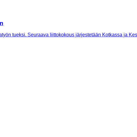
en
atyön tueksi. Seuraava liittokokous järjestetään Kotkassa ja Ke