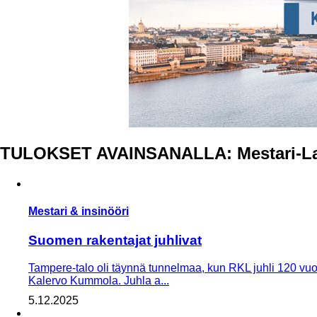
TULOKSET AVAINSANALLA: Mestari-La
Mestari & insinööri
Suomen rakentajat juhlivat
Tampere-talo oli täynnä tunnelmaa, kun RKL juhli 120 vuod
Kalervo Kummola. Juhla a...
5.12.2025