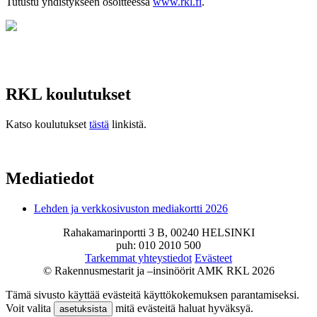
Tutustu yhdistykseen osoitteessa
www.rkl.fi
.
RKL koulutukset
Katso koulutukset
tästä
linkistä.
Mediatiedot
Lehden ja verkkosivuston mediakortti 2026
Rahakamarinportti 3 B, 00240 HELSINKI
puh: 010 2010 500
Tarkemmat yhteystiedot
Evästeet
© Rakennusmestarit ja –insinöörit AMK RKL 2026
Tämä sivusto käyttää evästeitä käyttökokemuksen parantamiseksi.
Voit valita
mitä evästeitä haluat hyväksyä.
asetuksista