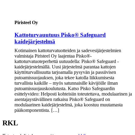
Piristeel Oy
Kattoturvauutuus Pisko® Safeguard
kaidejärjestelmä
Kotimainen kattoturvatuotteiden ja sadevesijärjestelmien
valmistaja Piristeel Oy laajentaa Pisko®-
kattoturvatuoteperhettä uutuudella: Pisko® Safeguard -
kaidejärjestelmällä. Uusi järjestelmä parantaa kattojen
käyttöturvallisuutta tarjoamalla pysyvän ja passiivisen
putoamissuojauksen, joka tekee katolla liikkumisesta
turvallista kaikille – myös satunnaisille kävijöille ilman
putoamissuojauskoulutusta. Katso Pisko Safeguardin
esittelyvideo: Helposti kohteisiin toteutettava, modulaarinen ja
asentajaystävällinen ratkaisu Pisko® Safeguard on
modulaarinen kaidejärjestelmä, joka koostuu muutamasta
pääkomponentista. […]
RKL