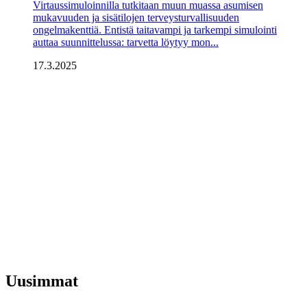
Virtaussimuloinnilla tutkitaan muun muassa asumisen
mukavuuden ja sisätilojen terveysturvallisuuden
ongelmakenttiä. Entistä taitavampi ja tarkempi simulointi
auttaa suunnittelussa: tarvetta löytyy mon...
17.3.2025
Uusimmat