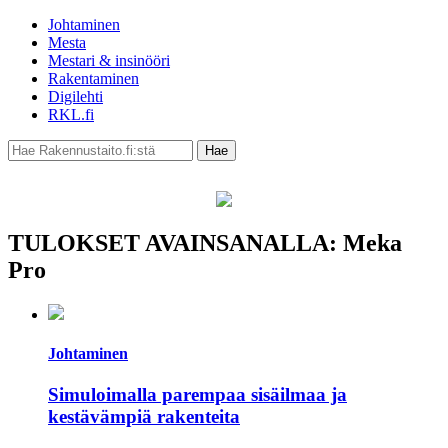
Johtaminen
Mesta
Mestari & insinööri
Rakentaminen
Digilehti
RKL.fi
TULOKSET AVAINSANALLA: Meka
Pro
Johtaminen
Simuloimalla parempaa sisäilmaa ja
kestävämpiä rakenteita