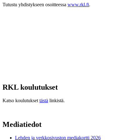
Tutustu yhdistykseen osoitteessa
www.rkl.fi
.
RKL koulutukset
Katso koulutukset
tästä
linkistä.
Mediatiedot
Lehden ja verkkosivuston mediakortti 2026