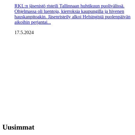
RKL:n jäsenistö risteili Tallinnaan huhtikuun puolivälissä.
Ohjelmassa oli luentoja, kierroksia kaupungilla ja hivenen
hauskanpitoakin. Jäsenristeily alkoi Helsingistä puolenpäivän
aikoihin perjan­tai...
17.5.2024
Uusimmat