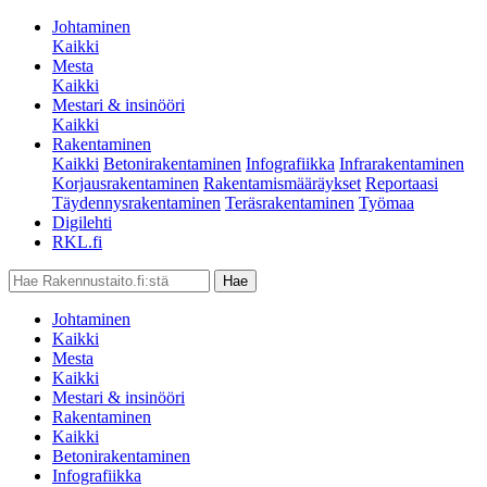
Johtaminen
Kaikki
Mesta
Kaikki
Mestari & insinööri
Kaikki
Rakentaminen
Kaikki
Betonirakentaminen
Infografiikka
Infrarakentaminen
Korjausrakentaminen
Rakentamismääräykset
Reportaasi
Täydennysrakentaminen
Teräsrakentaminen
Työmaa
Digilehti
RKL.fi
Johtaminen
Kaikki
Mesta
Kaikki
Mestari & insinööri
Rakentaminen
Kaikki
Betonirakentaminen
Infografiikka