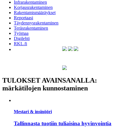
Infrarakentaminen
Korjausrakentaminen
Rakentamismääräykset
Reportaasi
Täydennysrakentaminen
Teräsrakentaminen
Työmaa
Digilehti
RKL.fi
TULOKSET AVAINSANALLA:
märkätilojen kunnostaminen
Mestari & insinööri
Tallinnasta tuotiin tuliaisina hyvinvointia