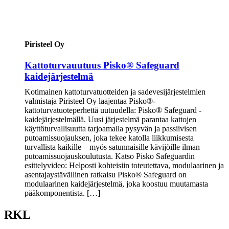
Piristeel Oy
Kattoturvauutuus Pisko® Safeguard
kaidejärjestelmä
Kotimainen kattoturvatuotteiden ja sadevesijärjestelmien
valmistaja Piristeel Oy laajentaa Pisko®-
kattoturvatuoteperhettä uutuudella: Pisko® Safeguard -
kaidejärjestelmällä. Uusi järjestelmä parantaa kattojen
käyttöturvallisuutta tarjoamalla pysyvän ja passiivisen
putoamissuojauksen, joka tekee katolla liikkumisesta
turvallista kaikille – myös satunnaisille kävijöille ilman
putoamissuojauskoulutusta. Katso Pisko Safeguardin
esittelyvideo: Helposti kohteisiin toteutettava, modulaarinen ja
asentajaystävällinen ratkaisu Pisko® Safeguard on
modulaarinen kaidejärjestelmä, joka koostuu muutamasta
pääkomponentista. […]
RKL