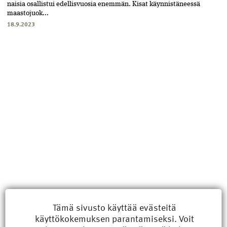
naisia osallistui edellisvuosia enemmän. Kisat käynnistäneessä
maasto­juok...
18.9.2023
Uusimmat
Tämä sivusto käyttää evästeitä
käyttökokemuksen parantamiseksi. Voit
Kyberisku kiinteistötietoihin haittaisi energiarakentamista