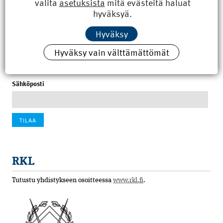
valita
asetuksista
mitä evästeitä haluat
8.6.2026 15:21
hyväksyä.
100 vuotta sitten: Rajajoen uusi rautatiesilta
Hyväksy
4.6.2026 07:00
Hyväksy vain välttämättömät
Tilaa uutiskirje
Sähköposti
RKL
Tutustu yhdistykseen osoitteessa
www.rkl.fi
.