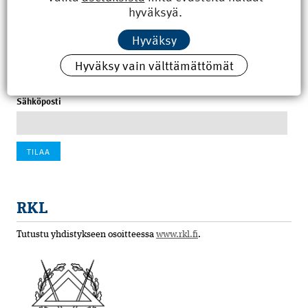
hyväksyä.
100 vuotta sitten: Rajajoen uusi rautatiesilta
Hyväksy
4.6.2026 07:00
Hyväksy vain välttämättömät
Tilaa uutiskirje
Sähköposti
RKL
Tutustu yhdistykseen osoitteessa
www.rkl.fi
.