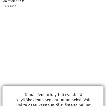
on huolehtia vi...
10.3.2025
Uusimmat
Tämä sivusto käyttää evästeitä
käyttökokemuksen parantamiseksi. Voit
Kyberisku kiinteistötietoihin haittaisi energiarakentamista
valita
asetuksista
mitä evästeitä haluat
8.6.2026 15:21