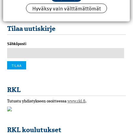
Hyväksy vain välttämättömät
100 vuotta sitten: Rajajoen uusi rautatiesilta
4.6.2026 07:00
Tilaa uutiskirje
Sähköposti
RKL
Tutustu yhdistykseen osoitteessa
www.rkl.fi
.
RKL koulutukset