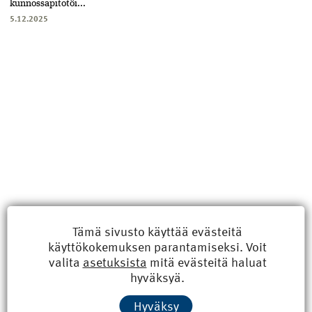
kunnossapitotöi...
5.12.2025
Tämä sivusto käyttää evästeitä
käyttökokemuksen parantamiseksi. Voit
Uusimmat
valita
asetuksista
mitä evästeitä haluat
hyväksyä.
Kyberisku kiinteistötietoihin haittaisi energiarakentamista
Hyväksy
8.6.2026 15:21