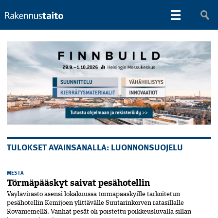
TULOKSET AVAINSANALLA: LUONNONSUOJELU
MESTA
Törmäpääskyt saivat pesähotellin
Väylävirasto asensi lokakuussa törmäpääskyille tarkoitetun
pesähotellin Kemijoen ylittävälle Suutarinkorven ratasillalle
Rovaniemellä. Vanhat pesät oli poistettu poikkeusluvalla sillan