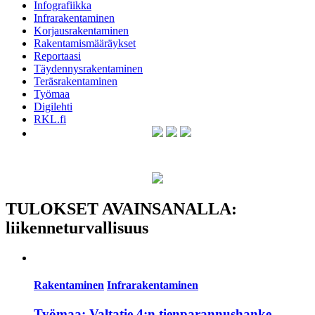
Infografiikka
Infrarakentaminen
Korjausrakentaminen
Rakentamismääräykset
Reportaasi
Täydennysrakentaminen
Teräsrakentaminen
Työmaa
Digilehti
RKL.fi
TULOKSET AVAINSANALLA:
liikenneturvallisuus
Rakentaminen
Infrarakentaminen
Työmaa: Valtatie 4:n tienparannushanke