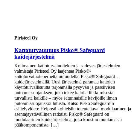
Piristeel Oy
Kattoturvauutuus Pisko® Safeguard
kaidejärjestelmä
Kotimainen kattoturvatuotteiden ja sadevesijärjestelmien
valmistaja Piristeel Oy laajentaa Pisko®-
kattoturvatuoteperhettä uutuudella: Pisko® Safeguard -
kaidejärjestelmällä. Uusi järjestelmä parantaa kattojen
käyttöturvallisuutta tarjoamalla pysyvän ja passiivisen
putoamissuojauksen, joka tekee katolla liikkumisesta
turvallista kaikille – myös satunnaisille kävijöille ilman
putoamissuojauskoulutusta. Katso Pisko Safeguardin
esittelyvideo: Helposti kohteisiin toteutettava, modulaarinen ja
asentajaystävällinen ratkaisu Pisko® Safeguard on
modulaarinen kaidejärjestelmä, joka koostuu muutamasta
pääkomponentista. […]