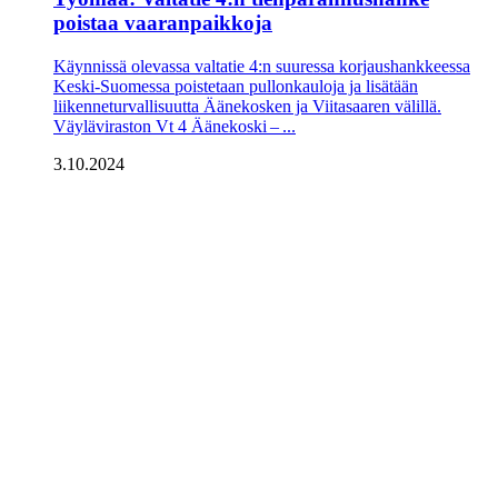
poistaa vaaranpaikkoja
Käynnissä olevassa valtatie 4:n suuressa korjaushankkeessa
Keski-Suomessa poistetaan pullonkauloja ja lisätään
liikenneturvallisuutta Äänekosken ja Viitasaaren välillä.
Väyläviraston Vt 4 Äänekoski – ...
3.10.2024