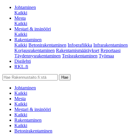
Johtaminen
Kaikki
Mesta
Kaikki
Mestari & insinööri
Kaikki
Rakentaminen
Kaikki
Betonirakentaminen
Infografiikka
Infrarakentaminen
Korjausrakentaminen
Rakentamismääräykset
Reportaasi
Täydennysrakentaminen
Teräsrakentaminen
Työmaa
Digilehti
RKL.fi
Johtaminen
Kaikki
Mesta
Kaikki
Mestari & insinööri
Kaikki
Rakentaminen
Kaikki
Betonirakentaminen