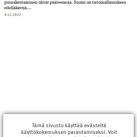
puurakentaminen olivat pääteemoja. Suomi on tietomallinnuksen
edelläkävijä,...
9.12.2022
Uusimmat
Tämä sivusto käyttää evästeitä
käyttökokemuksen parantamiseksi. Voit
Kyberisku kiinteistötietoihin haittaisi energiarakentamista