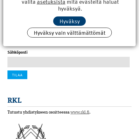
valita
asetuksista
mitä evästeitä haluat
8.6.2026 15:21
hyväksyä.
100 vuotta sitten: Rajajoen uusi rautatiesilta
Hyväksy
4.6.2026 07:00
Hyväksy vain välttämättömät
Tilaa uutiskirje
Sähköposti
RKL
Tutustu yhdistykseen osoitteessa
www.rkl.fi
.