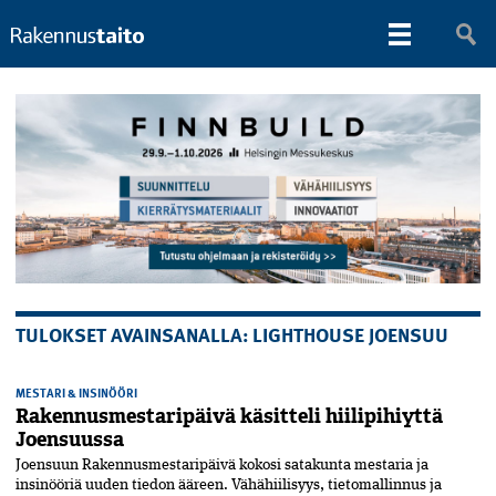
TULOKSET AVAINSANALLA: LIGHTHOUSE JOENSUU
MESTARI & INSINÖÖRI
Rakennus­mestaripäivä käsitteli hiilipihiyttä
Joensuussa
Joensuun Rakennus­mestaripäivä kokosi satakunta mestaria ja
insinööriä uuden tiedon ääreen. Vähähiilisyys, tietomallinnus ja