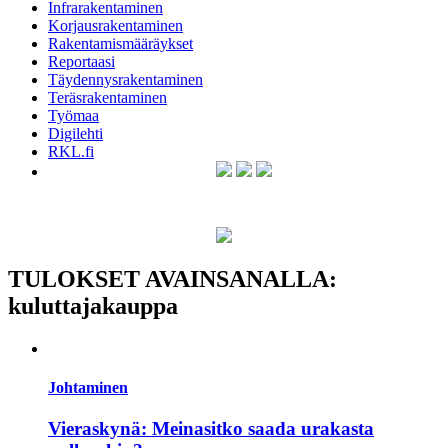
Infrarakentaminen
Korjausrakentaminen
Rakentamismääräykset
Reportaasi
Täydennysrakentaminen
Teräsrakentaminen
Työmaa
Digilehti
RKL.fi
TULOKSET AVAINSANALLA:
kuluttajakauppa
Johtaminen
Vieraskynä: Meinasitko saada urakasta