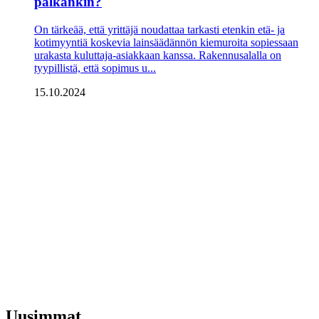
palkankin?
On tärkeää, että yrittäjä noudattaa tarkasti etenkin etä- ja
kotimyyntiä koskevia lainsäädännön kiemuroita sopiessaan
urakasta kuluttaja-asiakkaan kanssa. Rakennusalalla on
tyypillistä, että sopimus u...
15.10.2024
Uusimmat