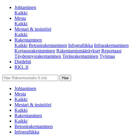
Johtaminen
Kaikki
Mesta
Kaikki
Mestari & insinööri
Kaikki
Rakentaminen
Kaikki
Betonirakentaminen
Infografiikka
Infrarakentaminen
Korjausrakentaminen
Rakentamismääräykset
Reportaasi
Täydennysrakentaminen
Teräsrakentaminen
Työmaa
Digilehti
RKL.fi
Johtaminen
Mesta
Kaikki
Mestari & insinööri
Kaikki
Rakentaminen
Kaikki
Betonirakentaminen
Infografiikka