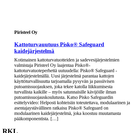
Piristeel Oy
Kattoturvauutuus Pisko® Safeguard
kaidejärjestelmä
Kotimainen kattoturvatuotteiden ja sadevesijärjestelmien
valmistaja Piristeel Oy laajentaa Pisko®-
kattoturvatuoteperhettä uutuudella: Pisko® Safeguard -
kaidejärjestelmällä. Uusi järjestelmä parantaa kattojen
käyttöturvallisuutta tarjoamalla pysyvän ja passiivisen
putoamissuojauksen, joka tekee katolla liikkumisesta
turvallista kaikille – myös satunnaisille kävijöille ilman
putoamissuojauskoulutusta. Katso Pisko Safeguardin
esittelyvideo: Helposti kohteisiin toteutettava, modulaarinen ja
asentajaystävällinen ratkaisu Pisko® Safeguard on
modulaarinen kaidejärjestelmä, joka koostuu muutamasta
pääkomponentista. […]
RKL