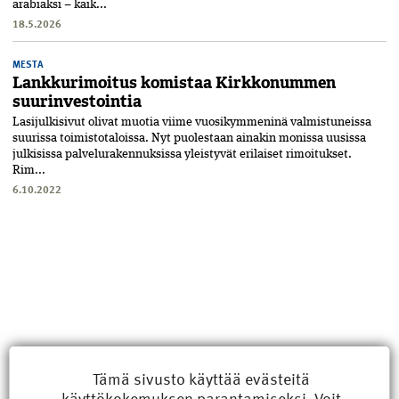
arabiaksi – kaik...
18.5.2026
MESTA
Lankkurimoitus komistaa Kirkkonummen
suurinvestointia
Lasijulkisivut olivat muotia viime vuosikymmeninä valmistuneissa
suurissa toimistotaloissa. Nyt puolestaan ainakin monissa uusissa
julkisissa palvelurakennuksissa yleistyvät erilaiset rimoitukset.
Rim...
6.10.2022
Tämä sivusto käyttää evästeitä
käyttökokemuksen parantamiseksi. Voit