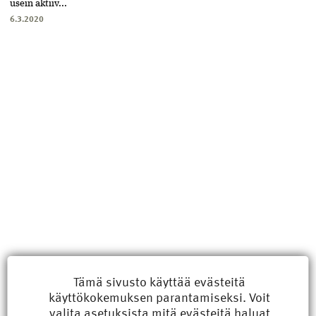
usein aktiiv...
6.3.2020
Uusimmat
Tämä sivusto käyttää evästeitä
käyttökokemuksen parantamiseksi. Voit
Kyberisku kiinteistötietoihin haittaisi energiarakentamista
valita
asetuksista
mitä evästeitä haluat
8.6.2026 15:21