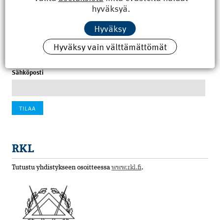
hyväksyä.
100 vuotta sitten: Rajajoen uusi rautatiesilta
Hyväksy
4.6.2026 07:00
Hyväksy vain välttämättömät
Tilaa uutiskirje
Sähköposti
RKL
Tutustu yhdistykseen osoitteessa
www.rkl.fi
.