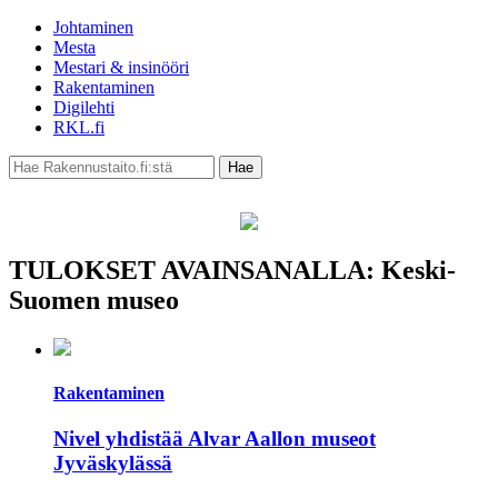
Johtaminen
Mesta
Mestari & insinööri
Rakentaminen
Digilehti
RKL.fi
TULOKSET AVAINSANALLA: Keski-
Suomen museo
Rakentaminen
Nivel yhdistää Alvar Aallon museot
Jyväskylässä