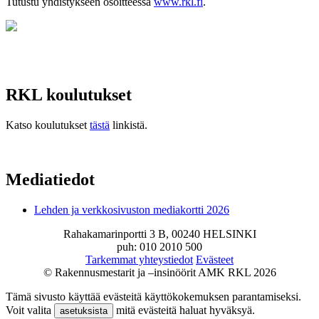
Tutustu yhdistykseen osoitteessa
www.rkl.fi
.
RKL koulutukset
Katso koulutukset
tästä
linkistä.
Mediatiedot
Lehden ja verkkosivuston mediakortti 2026
Rahakamarinportti 3 B, 00240 HELSINKI
puh: 010 2010 500
Tarkemmat yhteystiedot
Evästeet
© Rakennusmestarit ja –insinöörit AMK RKL 2026
Tämä sivusto käyttää evästeitä käyttökokemuksen parantamiseksi.
Voit valita
mitä evästeitä haluat hyväksyä.
asetuksista