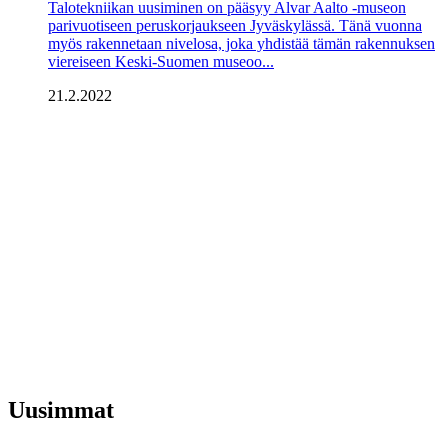
Talotekniikan uusiminen on pääsyy Alvar Aalto -museon
parivuotiseen peruskorjaukseen Jyväskylässä. Tänä vuonna
myös rakennetaan nivelosa, joka yhdistää tämän rakennuksen
viereiseen Keski-Suomen museoo...
21.2.2022
Uusimmat