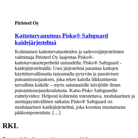
Piristeel Oy
Kattoturvauutuus Pisko® Safeguard
kaidejärjestelmä
Kotimainen kattoturvatuotteiden ja sadevesijärjestelmien
valmistaja Piristeel Oy laajentaa Pisko®-
kattoturvatuoteperhettä uutuudella: Pisko® Safeguard -
kaidejärjestelmällä. Uusi järjestelmä parantaa kattojen
käyttöturvallisuutta tarjoamalla pysyvän ja passiivisen
putoamissuojauksen, joka tekee katolla liikkumisesta
turvallista kaikille – myös satunnaisille kävijöille ilman
putoamissuojauskoulutusta. Katso Pisko Safeguardin
esittelyvideo: Helposti kohteisiin toteutettava, modulaarinen ja
asentajaystävällinen ratkaisu Pisko® Safeguard on
modulaarinen kaidejärjestelmä, joka koostuu muutamasta
pääkomponentista. […]
RKL