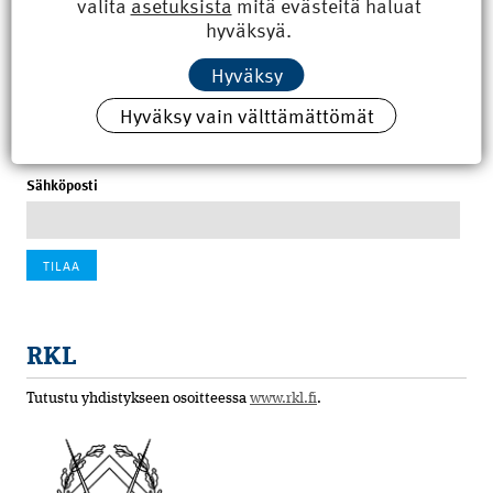
valita
asetuksista
mitä evästeitä haluat
8.6.2026 15:21
hyväksyä.
100 vuotta sitten: Rajajoen uusi rautatiesilta
Hyväksy
4.6.2026 07:00
Hyväksy vain välttämättömät
Tilaa uutiskirje
Sähköposti
RKL
Tutustu yhdistykseen osoitteessa
www.rkl.fi
.