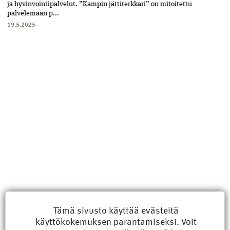
ja hyvinvointipalvelut. ”Kampin jättiterkkari” on mitoitettu
palvelemaan p...
19.5.2025
Uusimmat
Tämä sivusto käyttää evästeitä
käyttökokemuksen parantamiseksi. Voit
Kyberisku kiinteistötietoihin haittaisi energiarakentamista