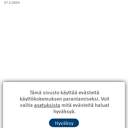
27.2.2024
Tämä sivusto käyttää evästeitä
käyttökokemuksen parantamiseksi. Voit
Uusimmat
valita
asetuksista
mitä evästeitä haluat
hyväksyä.
Kyberisku kiinteistötietoihin haittaisi energiarakentamista
Hyväksy
8.6.2026 15:21