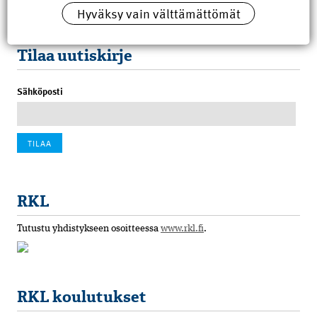
Hyväksy vain välttämättömät
100 vuotta sitten: Rajajoen uusi rautatiesilta
4.6.2026 07:00
Tilaa uutiskirje
Sähköposti
RKL
Tutustu yhdistykseen osoitteessa
www.rkl.fi
.
RKL koulutukset