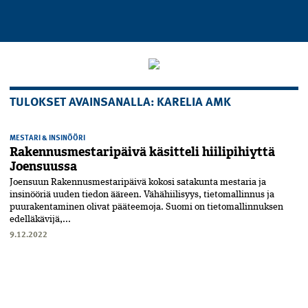
TULOKSET AVAINSANALLA: KARELIA AMK
MESTARI & INSINÖÖRI
Rakennus­mestaripäivä käsitteli hiilipihiyttä
Joensuussa
Joensuun Rakennus­mestaripäivä kokosi satakunta mestaria ja
insinööriä uuden tiedon ääreen. Vähähiilisyys, tietomallinnus ja
puurakentaminen olivat pääteemoja. Suomi on tietomallinnuksen
edelläkävijä,...
9.12.2022