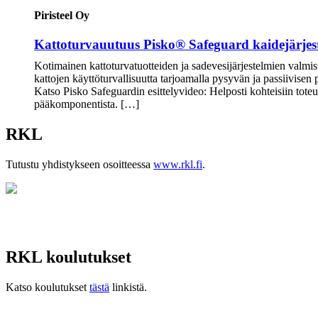
Piristeel Oy
Kattoturvauutuus Pisko® Safeguard kaidejärjes
Kotimainen kattoturvatuotteiden ja sadevesijärjestelmien valmis
kattojen käyttöturvallisuutta tarjoamalla pysyvän ja passiivisen
Katso Pisko Safeguardin esittelyvideo: Helposti kohteisiin tot
pääkomponentista. […]
RKL
Tutustu yhdistykseen osoitteessa
www.rkl.fi
.
RKL koulutukset
Katso koulutukset
tästä
linkistä.