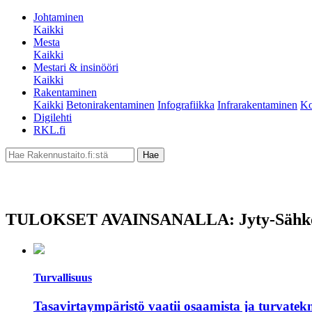
Johtaminen
Kaikki
Mesta
Kaikki
Mestari & insinööri
Kaikki
Rakentaminen
Kaikki
Betonirakentaminen
Infografiikka
Infrarakentaminen
Ko
Digilehti
RKL.fi
TULOKSET AVAINSANALLA: Jyty-Sähk
Turvallisuus
Tasavirtaympäristö vaatii osaamista ja turvatek