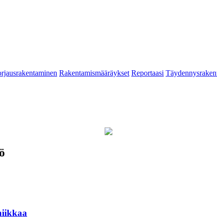
rjausrakentaminen
Rakentamismääräykset
Reportaasi
Täydennysraken
ö
niikkaa