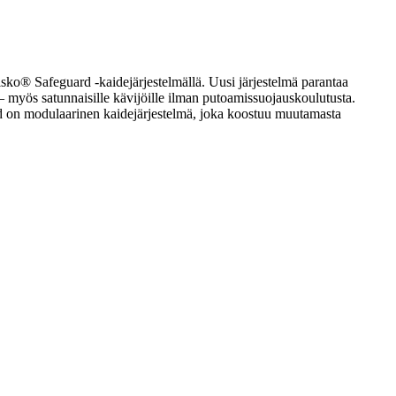
isko® Safeguard -kaidejärjestelmällä. Uusi järjestelmä parantaa
e – myös satunnaisille kävijöille ilman putoamissuojauskoulutusta.
ard on modulaarinen kaidejärjestelmä, joka koostuu muutamasta