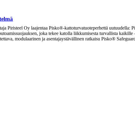
telmä
taja Piristeel Oy laajentaa Pisko®-kattoturvatuoteperhettä uutuudella: P
 putoamissuojauksen, joka tekee katolla liikkumisesta turvallista kaikill
eutettava, modulaarinen ja asentajaystävällinen ratkaisu Pisko® Safegu