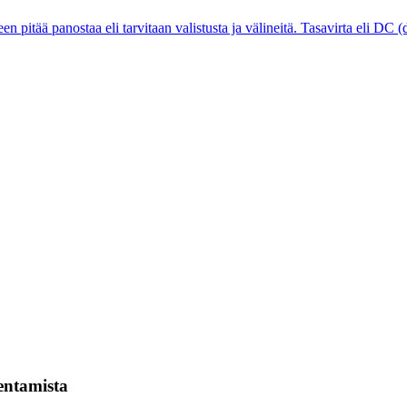
n pitää panostaa eli tarvitaan valistusta ja välineitä. Tasavirta eli DC (d
kentamista