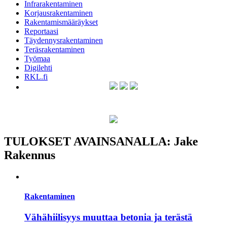
Infrarakentaminen
Korjausrakentaminen
Rakentamismääräykset
Reportaasi
Täydennysrakentaminen
Teräsrakentaminen
Työmaa
Digilehti
RKL.fi
TULOKSET AVAINSANALLA: Jake
Rakennus
Rakentaminen
Vähähiilisyys muuttaa betonia ja terästä