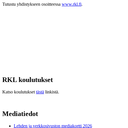
Tutustu yhdistykseen osoitteessa
www.rkl.fi
.
RKL koulutukset
Katso koulutukset
tästä
linkistä.
Mediatiedot
Lehden ja verkkosivuston mediakortti 2026