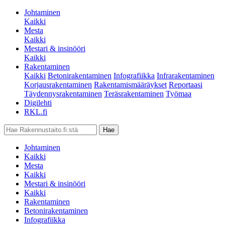
Johtaminen
Kaikki
Mesta
Kaikki
Mestari & insinööri
Kaikki
Rakentaminen
Kaikki
Betonirakentaminen
Infografiikka
Infrarakentaminen
Korjausrakentaminen
Rakentamismääräykset
Reportaasi
Täydennysrakentaminen
Teräsrakentaminen
Työmaa
Digilehti
RKL.fi
Johtaminen
Kaikki
Mesta
Kaikki
Mestari & insinööri
Kaikki
Rakentaminen
Betonirakentaminen
Infografiikka