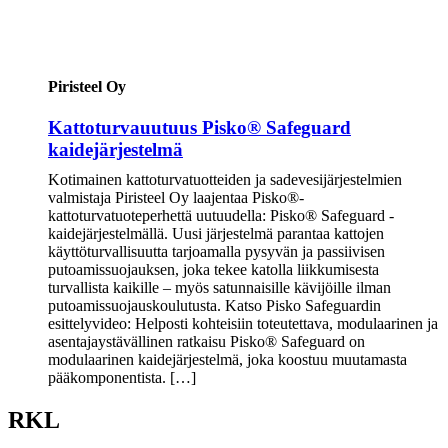
Piristeel Oy
Kattoturvauutuus Pisko® Safeguard
kaidejärjestelmä
Kotimainen kattoturvatuotteiden ja sadevesijärjestelmien
valmistaja Piristeel Oy laajentaa Pisko®-
kattoturvatuoteperhettä uutuudella: Pisko® Safeguard -
kaidejärjestelmällä. Uusi järjestelmä parantaa kattojen
käyttöturvallisuutta tarjoamalla pysyvän ja passiivisen
putoamissuojauksen, joka tekee katolla liikkumisesta
turvallista kaikille – myös satunnaisille kävijöille ilman
putoamissuojauskoulutusta. Katso Pisko Safeguardin
esittelyvideo: Helposti kohteisiin toteutettava, modulaarinen ja
asentajaystävällinen ratkaisu Pisko® Safeguard on
modulaarinen kaidejärjestelmä, joka koostuu muutamasta
pääkomponentista. […]
RKL