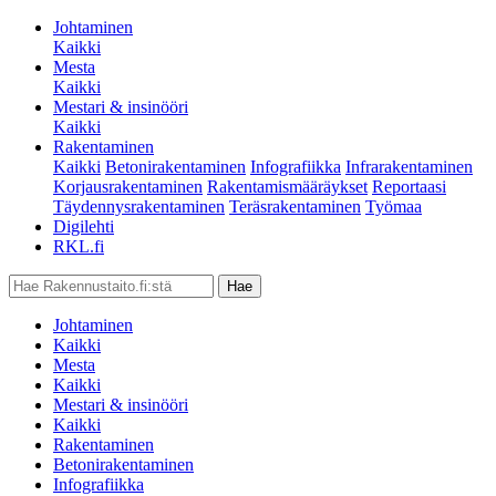
Johtaminen
Kaikki
Mesta
Kaikki
Mestari & insinööri
Kaikki
Rakentaminen
Kaikki
Betonirakentaminen
Infografiikka
Infrarakentaminen
Korjausrakentaminen
Rakentamismääräykset
Reportaasi
Täydennysrakentaminen
Teräsrakentaminen
Työmaa
Digilehti
RKL.fi
Johtaminen
Kaikki
Mesta
Kaikki
Mestari & insinööri
Kaikki
Rakentaminen
Betonirakentaminen
Infografiikka