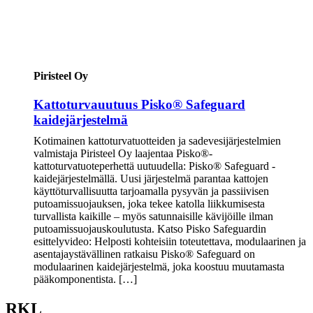
Piristeel Oy
Kattoturvauutuus Pisko® Safeguard
kaidejärjestelmä
Kotimainen kattoturvatuotteiden ja sadevesijärjestelmien
valmistaja Piristeel Oy laajentaa Pisko®-
kattoturvatuoteperhettä uutuudella: Pisko® Safeguard -
kaidejärjestelmällä. Uusi järjestelmä parantaa kattojen
käyttöturvallisuutta tarjoamalla pysyvän ja passiivisen
putoamissuojauksen, joka tekee katolla liikkumisesta
turvallista kaikille – myös satunnaisille kävijöille ilman
putoamissuojauskoulutusta. Katso Pisko Safeguardin
esittelyvideo: Helposti kohteisiin toteutettava, modulaarinen ja
asentajaystävällinen ratkaisu Pisko® Safeguard on
modulaarinen kaidejärjestelmä, joka koostuu muutamasta
pääkomponentista. […]
RKL