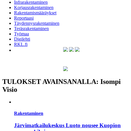
Infrarakentaminen
Korjausrakentaminen
Rakentamismääräykset
Reportaasi
Täydennysrakentaminen
Teräsrakentaminen
Työmaa
Digilehti
RKL.fi
TULOKSET AVAINSANALLA: Isompi
Visio
Rakentaminen
Järvimatkailukeskus Luoto nousee Kuopion