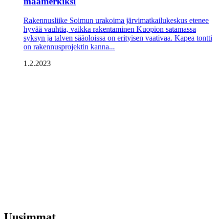
maamerkiksi
Rakennusliike Soimun urakoima järvimatkailukeskus etenee
hyvää vauhtia, vaikka rakentaminen Kuopion satamassa
syksyn ja talven sääoloissa on erityisen vaativaa. Kapea tontti
on rakennusprojektin kanna...
1.2.2023
Uusimmat