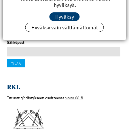
hyväksyä.
100 vuotta sitten: Rajajoen uusi rautatiesilta
Hyväksy
4.6.2026 07:00
Hyväksy vain välttämättömät
Tilaa uutiskirje
Sähköposti
RKL
Tutustu yhdistykseen osoitteessa
www.rkl.fi
.