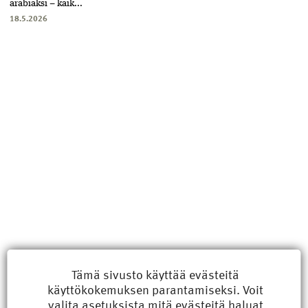
arabiaksi – kaik...
18.5.2026
Uusimmat
Tämä sivusto käyttää evästeitä
käyttökokemuksen parantamiseksi. Voit
Kyberisku kiinteistötietoihin haittaisi energiarakentamista
valita
asetuksista
mitä evästeitä haluat
8.6.2026 15:21