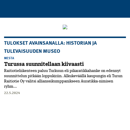
TULOKSET AVAINSANALLA: HISTORIAN JA
TULEVAISUUDEN MUSEO
MESTA
Turussa suunnitellaan kiivaasti
Raitiotieliikenteen paluu Turkuun eli pikaratikkahanke on edennyt
suunnittelun pitkään loppu­kiriin. Alkukeväällä kaupungin eli Turun
Raitiotie Oy valitsi allianssikumppanikseen Auratikka-nimisen
ryhm...
22.5.2024