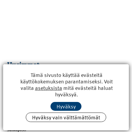
Uusimmat
Tämä sivusto käyttää evästeitä
Kyberisku kiinteistötietoihin haittaisi energiarakentamista
käyttökokemuksen parantamiseksi. Voit
8.6.2026 15:21
valita
asetuksista
mitä evästeitä haluat
hyväksyä.
100 vuotta sitten: Rajajoen uusi rautatiesilta
4.6.2026 07:00
Hyväksy
Tilaa uutiskirje
Hyväksy vain välttämättömät
Sähköposti