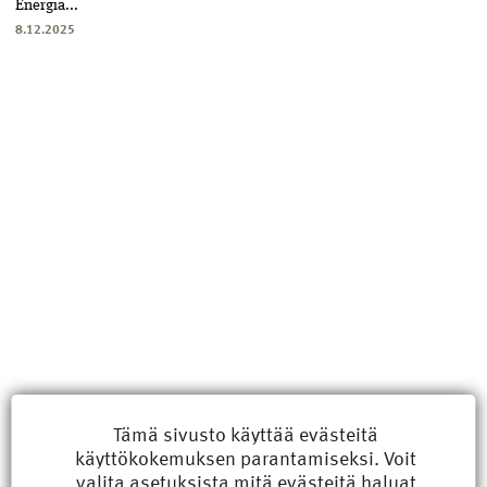
Energia...
8.12.2025
Uusimmat
Tämä sivusto käyttää evästeitä
käyttökokemuksen parantamiseksi. Voit
Kyberisku kiinteistötietoihin haittaisi energiarakentamista
valita
asetuksista
mitä evästeitä haluat
8.6.2026 15:21