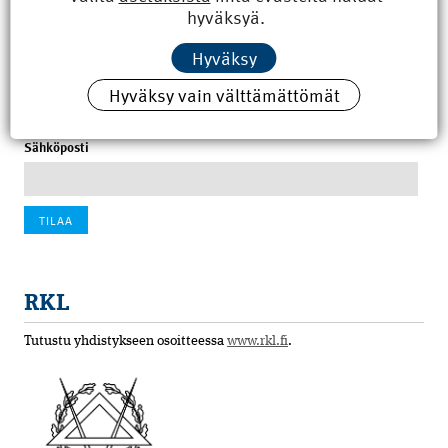
hyväksyä.
100 vuotta sitten: Rajajoen uusi rautatiesilta
Hyväksy
4.6.2026 07:00
Hyväksy vain välttämättömät
Tilaa uutiskirje
Sähköposti
RKL
Tutustu yhdistykseen osoitteessa
www.rkl.fi
.