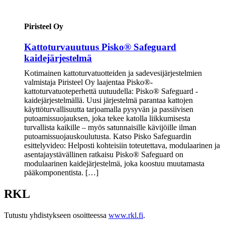
Piristeel Oy
Kattoturvauutuus Pisko® Safeguard
kaidejärjestelmä
Kotimainen kattoturvatuotteiden ja sadevesijärjestelmien
valmistaja Piristeel Oy laajentaa Pisko®-
kattoturvatuoteperhettä uutuudella: Pisko® Safeguard -
kaidejärjestelmällä. Uusi järjestelmä parantaa kattojen
käyttöturvallisuutta tarjoamalla pysyvän ja passiivisen
putoamissuojauksen, joka tekee katolla liikkumisesta
turvallista kaikille – myös satunnaisille kävijöille ilman
putoamissuojauskoulutusta. Katso Pisko Safeguardin
esittelyvideo: Helposti kohteisiin toteutettava, modulaarinen ja
asentajaystävällinen ratkaisu Pisko® Safeguard on
modulaarinen kaidejärjestelmä, joka koostuu muutamasta
pääkomponentista. […]
RKL
Tutustu yhdistykseen osoitteessa
www.rkl.fi
.