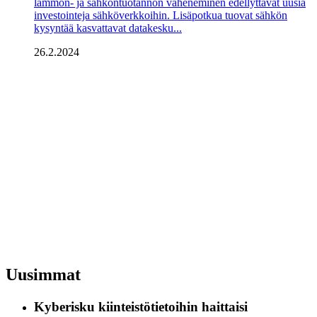
lämmön- ja sähköntuotannon väheneminen edellyttävät uusia
investointeja sähköverkkoihin. Lisäpotkua tuovat sähkön
kysyntää kasvattavat datakesku...
26.2.2024
Uusimmat
Kyberisku kiinteistötietoihin haittaisi