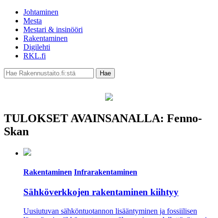
Johtaminen
Mesta
Mestari & insinööri
Rakentaminen
Digilehti
RKL.fi
TULOKSET AVAINSANALLA: Fenno-
Skan
Rakentaminen
Infrarakentaminen
Sähköverkkojen rakentaminen kiihtyy
Uusiutuvan sähköntuotannon lisääntyminen ja fossiilisen