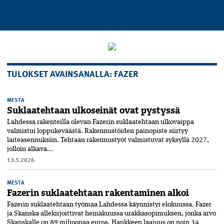
TULOKSET AVAINSANALLA: FAZER
MESTA
Suklaatehtaan ulko­seinät ovat pystyssä
Lahdessa rakenteilla olevan Fazerin suklaatehtaan ulkovaippa
valmistui loppukeväästä. Rakennustöiden painopiste siirtyy
laiteasennuksiin. Tehtaan rakennustyöt valmistuvat syksyllä 2027,
jolloin alkava...
13.5.2026
MESTA
Fazerin suklaatehtaan rakentaminen alkoi
Fazerin suklaatehtaan työmaa Lahdessa käynnistyi elokuussa. Fazer
ja Skanska allekirjoittivat heinäkuussa urakkasopimuksen, jonka arvo
Skanskalle on 89 miljoonaa euroa. Hankkeen laajuus on noin 34