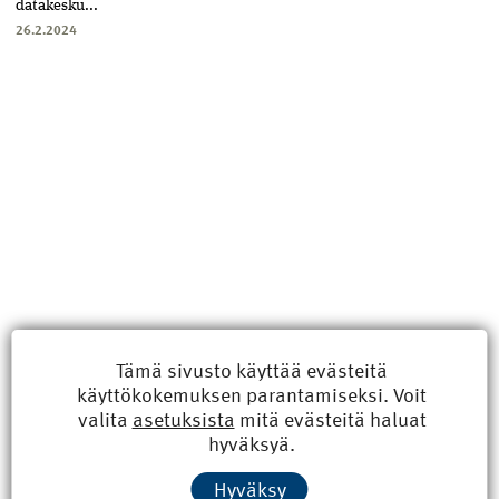
datakesku...
26.2.2024
Tämä sivusto käyttää evästeitä
käyttökokemuksen parantamiseksi. Voit
Uusimmat
valita
asetuksista
mitä evästeitä haluat
hyväksyä.
Kyberisku kiinteistötietoihin haittaisi energiarakentamista
Hyväksy
8.6.2026 15:21