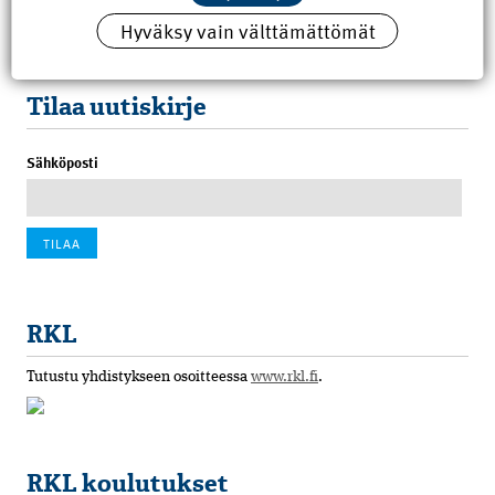
Hyväksy vain välttämättömät
100 vuotta sitten: Rajajoen uusi rautatiesilta
4.6.2026 07:00
Tilaa uutiskirje
Sähköposti
RKL
Tutustu yhdistykseen osoitteessa
www.rkl.fi
.
RKL koulutukset