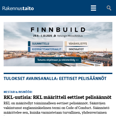
TULOKSET AVAINSANALLA: EETTISET PELISÄÄNNÖT
MESTARI & INSINÖÖRI
RKL-uutisia: RKL määritteli eettiset pelisäännöt
RKL on määritellyt toiminnalleen eettiset peli­säännöt. Sääntöjen
vakiintunut englanninkielinen termi on Code of Conduct. Säännöstö
määrittelee sen, kuinka varmistetaan turvallinen, yhdenvertainen