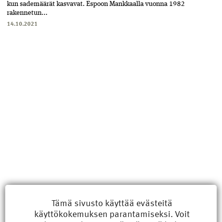
kun sademäärät kasvavat. Espoon Mankkaalla vuonna 1982
rakennetun...
14.10.2021
Uusimmat
Tämä sivusto käyttää evästeitä
käyttökokemuksen parantamiseksi. Voit
Kyberisku kiinteistötietoihin haittaisi energiarakentamista