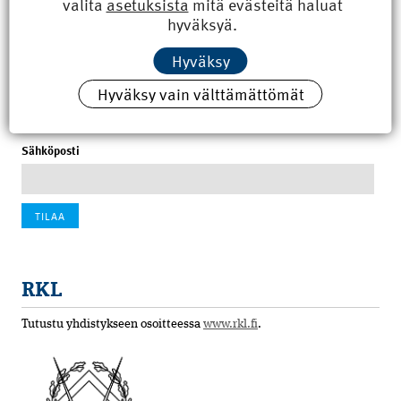
valita
asetuksista
mitä evästeitä haluat
8.6.2026 15:21
hyväksyä.
100 vuotta sitten: Rajajoen uusi rautatiesilta
Hyväksy
4.6.2026 07:00
Hyväksy vain välttämättömät
Tilaa uutiskirje
Sähköposti
RKL
Tutustu yhdistykseen osoitteessa
www.rkl.fi
.