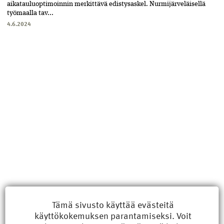
aikatauluoptimoinnin merkittävä edistysaskel. Nurmijärveläisellä
työ­maalla tav...
4.6.2024
Uusimmat
Tämä sivusto käyttää evästeitä
käyttökokemuksen parantamiseksi. Voit
Kyberisku kiinteistötietoihin haittaisi energiarakentamista