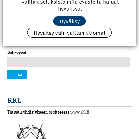
valita
asetuksista
mitä evästeitä haluat
8.6.2026 15:21
hyväksyä.
100 vuotta sitten: Rajajoen uusi rautatiesilta
Hyväksy
4.6.2026 07:00
Hyväksy vain välttämättömät
Tilaa uutiskirje
Sähköposti
RKL
Tutustu yhdistykseen osoitteessa
www.rkl.fi
.