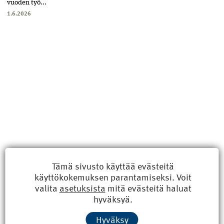
vuoden työ...
1.6.2026
Tämä sivusto käyttää evästeitä
käyttökokemuksen parantamiseksi. Voit
Uusimmat
valita
asetuksista
mitä evästeitä haluat
hyväksyä.
Kyberisku kiinteistötietoihin haittaisi energiarakentamista
Hyväksy
8.6.2026 15:21