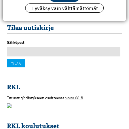
Hyväksy vain välttämättömät
100 vuotta sitten: Rajajoen uusi rautatiesilta
4.6.2026 07:00
Tilaa uutiskirje
Sähköposti
RKL
Tutustu yhdistykseen osoitteessa
www.rkl.fi
.
RKL koulutukset