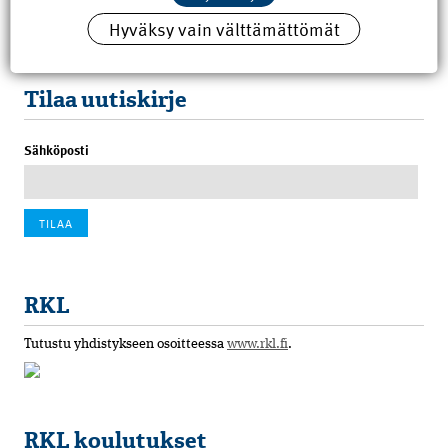
8.6.2026 15:21
Hyväksy vain välttämättömät
100 vuotta sitten: Rajajoen uusi rautatiesilta
4.6.2026 07:00
Tilaa uutiskirje
Sähköposti
RKL
Tutustu yhdistykseen osoitteessa
www.rkl.fi
.
RKL koulutukset