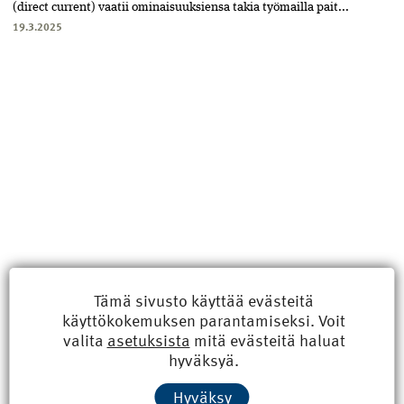
(direct current) vaatii ominaisuuksiensa takia työmailla pait...
19.3.2025
Tämä sivusto käyttää evästeitä
käyttökokemuksen parantamiseksi. Voit
valita
asetuksista
mitä evästeitä haluat
Uusimmat
hyväksyä.
Kyberisku kiinteistötietoihin haittaisi energiarakentamista
Hyväksy