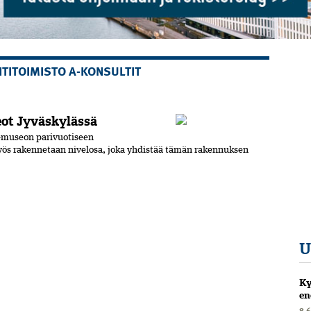
TITOIMISTO A-KONSULTIT
eot Jyväskylässä
 -museon parivuotiseen
ös rakennetaan nivelosa, joka yhdistää tämän rakennuksen
U
Ky
en
8.