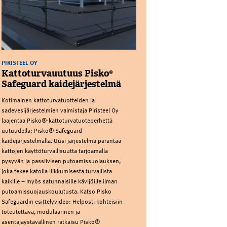
PIRISTEEL OY
Kattoturvauutuus Pisko®
Safeguard kaidejärjestelmä
Kotimainen kattoturvatuotteiden ja
sadevesijärjestelmien valmistaja Piristeel Oy
laajentaa Pisko®-kattoturvatuoteperhettä
uutuudella: Pisko® Safeguard -
kaidejärjestelmällä. Uusi järjestelmä parantaa
kattojen käyttöturvallisuutta tarjoamalla
pysyvän ja passiivisen putoamissuojauksen,
joka tekee katolla liikkumisesta turvallista
kaikille – myös satunnaisille kävijöille ilman
putoamissuojauskoulutusta. Katso Pisko
Safeguardin esittelyvideo: Helposti kohteisiin
toteutettava, modulaarinen ja
asentajaystävällinen ratkaisu Pisko®