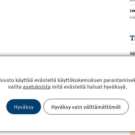
10
4.
T
Sä
ivusto käyttää evästeitä käyttökokemuksen parantamiseks
valita
asetuksista
mitä evästeitä haluat hyväksyä.
Hyväksy
Hyväksy vain välttämättömät