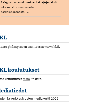
Safeguard on modulaarinen kaidejärjestelmä,
joka koostuu muutamasta
pääkomponentista. […]
KL
tustu yhdistykseen osoitteessa
www.rkl.fi
.
KL koulutukset
tso koulutukset
tästä
linkistä.
ediatiedot
hden ja verkkosivuston mediakortti 2026