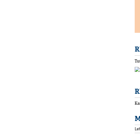
R
Tu
R
Ka
M
Le