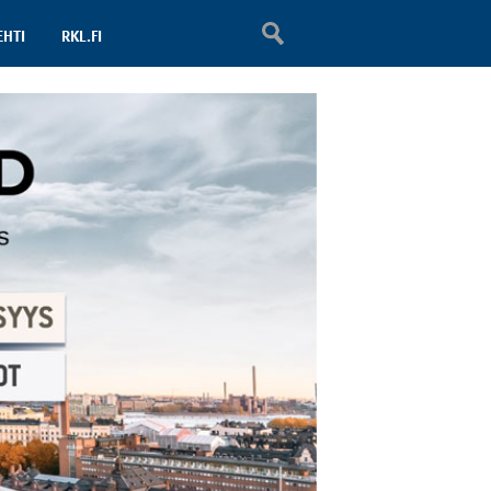
EHTI
RKL.FI