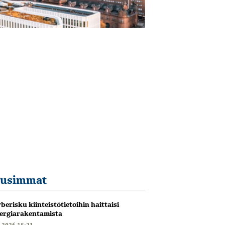
usimmat
berisku kiinteistötietoihin haittaisi
ergiarakentamista
6.2026 15:21