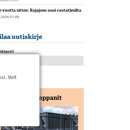
0 vuotta sitten: Rajajoen uusi rautatiesilta
6.2026 07:00
ilaa uutiskirje
hköposti
i. Voit
Yhteistyökumppanit