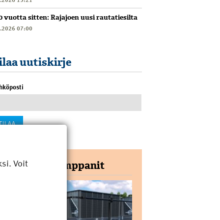
0 vuotta sitten: Rajajoen uusi rautatiesilta
6.2026 07:00
ilaa uutiskirje
hköposti
i. Voit
Yhteistyökumppanit