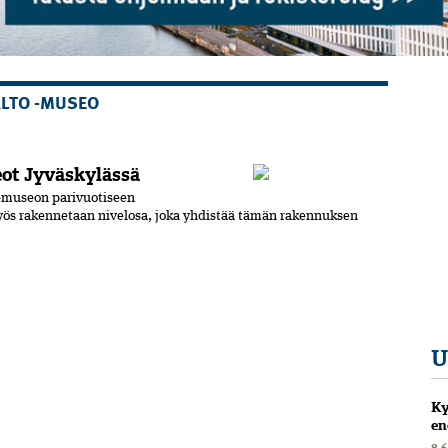
ALTO -MUSEO
eot Jyväskylässä
 -museon parivuotiseen
ös rakennetaan nivelosa, joka yhdistää tämän rakennuksen
U
Ky
en
8.