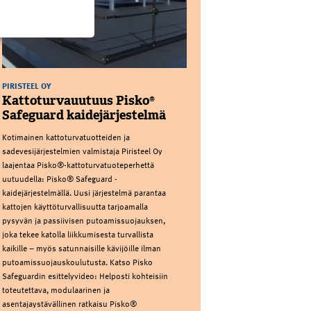
PIRISTEEL OY
Kattoturvauutuus Pisko®
Safeguard kaidejärjestelmä
Kotimainen kattoturvatuotteiden ja
sadevesijärjestelmien valmistaja Piristeel Oy
laajentaa Pisko®-kattoturvatuoteperhettä
uutuudella: Pisko® Safeguard -
kaidejärjestelmällä. Uusi järjestelmä parantaa
kattojen käyttöturvallisuutta tarjoamalla
pysyvän ja passiivisen putoamissuojauksen,
joka tekee katolla liikkumisesta turvallista
kaikille – myös satunnaisille kävijöille ilman
putoamissuojauskoulutusta. Katso Pisko
Safeguardin esittelyvideo: Helposti kohteisiin
toteutettava, modulaarinen ja
asentajaystävällinen ratkaisu Pisko®