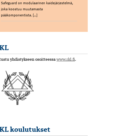
Safeguard on modulaarinen kaidejärjestelmä,
joka koostuu muutamasta
pääkomponentista. […]
KL
tustu yhdistykseen osoitteessa
www.rkl.fi
.
KL koulutukset