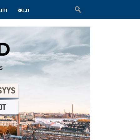
EHTI
RKL.FI