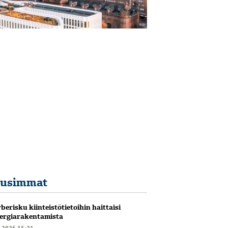
usimmat
berisku kiinteistötietoihin haittaisi
ergiarakentamista
6.2026 15:21