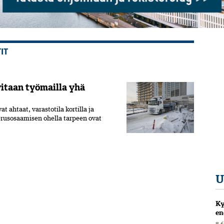
IT
itaan työmailla yhä
 ahtaat, varastotila kortilla ja
rusosaamisen ohella tarpeen ovat
U
Ky
en
8.