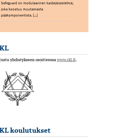
Safeguard on modulaarinen kaidejärjestelmä,
joka koostuu muutamasta
pääkomponentista. […]
KL
tustu yhdistykseen osoitteessa
www.rkl.fi
.
KL koulutukset