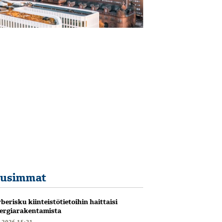
usimmat
berisku kiinteistötietoihin haittaisi
ergiarakentamista
6.2026 15:21