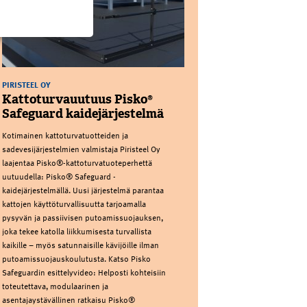
PIRISTEEL OY
Kattoturvauutuus Pisko®
Safeguard kaidejärjestelmä
Kotimainen kattoturvatuotteiden ja
sadevesijärjestelmien valmistaja Piristeel Oy
laajentaa Pisko®-kattoturvatuoteperhettä
uutuudella: Pisko® Safeguard -
kaidejärjestelmällä. Uusi järjestelmä parantaa
kattojen käyttöturvallisuutta tarjoamalla
pysyvän ja passiivisen putoamissuojauksen,
joka tekee katolla liikkumisesta turvallista
kaikille – myös satunnaisille kävijöille ilman
putoamissuojauskoulutusta. Katso Pisko
Safeguardin esittelyvideo: Helposti kohteisiin
toteutettava, modulaarinen ja
asentajaystävällinen ratkaisu Pisko®