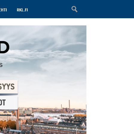
EHTI
RKL.FI