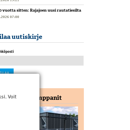
0 vuotta sitten: Rajajoen uusi rautatiesilta
6.2026 07:00
ilaa uutiskirje
hköposti
i. Voit
Yhteistyökumppanit