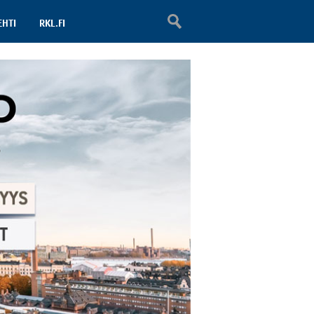
EHTI
RKL.FI