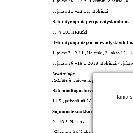
1. jakso 26.–27.9., Helsinki, 2. jakso 24.–
3. jakso 21.–22.11., Helsinki
Betonityönjohtajien päivityskoulutus
3.–4.10., Helsinki
Betonityönjohtajan pätevöityskoulutus 
1. jakso 7.–9.11., Helsinki, 2. jakso 12.–1
3. jakso 16.–18.1.2018, Helsinki, 4. jaks
Lisätietoja:
RKL/Merja Salomaa, p. 09 8770 6512, 04
Rakennuttajan turvallisuuskoordinaatt
Tämä s
11.5., jatkopäivä 24.8., Helsinki
Sopimustekniikka rakennusalalla YSE 
9.–10.5, Helsinki
Pääsuunnittelijakoulutus 14