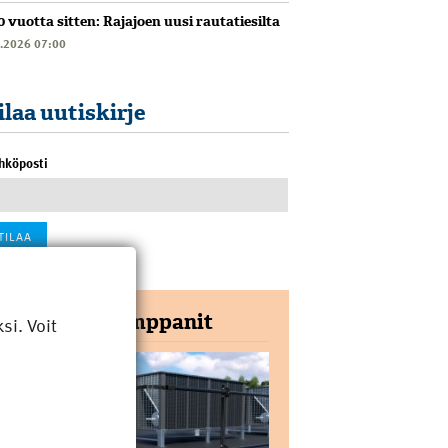
0 vuotta sitten: Rajajoen uusi rautatiesilta
6.2026 07:00
ilaa uutiskirje
hköposti
Yhteistyökumppanit
i. Voit