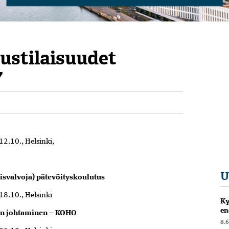
ustilaisuudet
7
12.10., Helsinki,
U
isvalvoja) pätevöityskoulutus
–18.10., Helsinki
Ky
en
an johtaminen – KOHO
8.