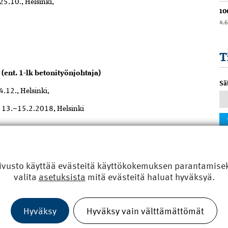
25.10., Helsinki,
10
4.
T
(ent. 1-lk betonityönjohtaja)
Sä
4.12., Helsinki,
o 13.–15.2.2018, Helsinki
0 192 0063, merja.salomaa@rkl.fi
ori
ivusto käyttää evästeitä käyttökokemuksen parantamiseks
valita
asetuksista
mitä evästeitä haluat hyväksyä.
98
Hyväksy
Hyväksy vain välttämättömät