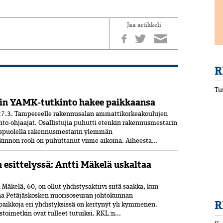
Jaa artikkeli
R
Tu
in YAMK-tutkinto hakee paikkaansa
7.3. Tampereelle rakennusalan ammattikorkeakoulujen
nto-ohjaajat. Osallistujia puhutti etenkin rakennusmestarin
uspuolella rakennusmestarin ylemmän
nnon rooli on puhuttanut viime ­aikoina. ­Aiheesta...
n esittelyssä: Antti Mäkelä uskaltaa
Mäkelä, 60, on ollut yhdistysaktiivi siitä saakka, kun
ana Petäjäskosken nuoriso­seuran johtokunnan
R
paikkoja eri yhdistyksissä on kertynyt yli kymmenen.
oimetkin ovat tulleet tutuiksi. RKL:n...