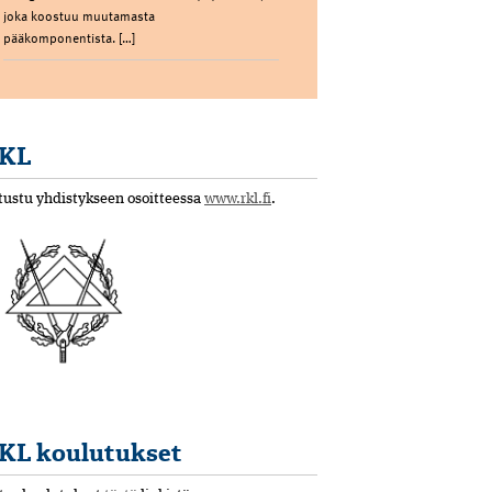
joka koostuu muutamasta
pääkomponentista. […]
KL
tustu yhdistykseen osoitteessa
www.rkl.fi
.
KL koulutukset