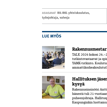
RIL-RKL yhteiskoulutus
,
ASIASANAT
työnjohtaja
,
valvoja
LUE MYÖS
Rakennusmestar
TALK 2026 kokosi 26.–2
tutkintovastaavat ja opi
YAMK-tutkinto. Koulut
ammattikorkeakoulututki
Hallituksen jäse
kysyä
Rakennusinsinööri Antti 
hänestä tuli 21-vuo­tia
puheenjohtaja. Hallitus
Kaupunginkin luottamust